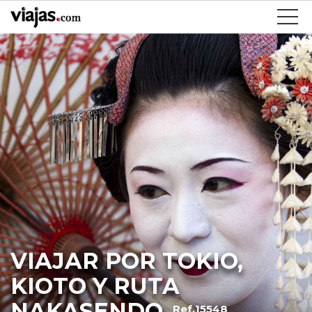
VIAJAR POR TOKIO,
KIOTO Y RUTA
NAKASENDO
Ref.15548