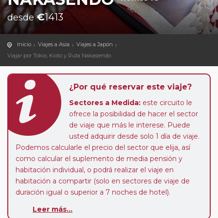
€
1413
desde
Inicio
Viajes a Asia
Viajes a Japón
Viajar por Tokio, Kioto y Ruta Nakasendo
¿Por qué reservar este viaje?
Sectores a Medida:
este circuito le
ofrece la posibilidad de hacer el sector
de viaje que más le interese. Puede
usted adquirir desde solo 1 día de viaje.
Podemos calcularle el precio del sector que elija, así
como calcular el suplemento de media pensión y
habitación individual, o podrá realizar el viaje en
habitación a compartir (solo en sectores de viaje de
duración igual o superior a 7 noches de hotel).
Leer más...
Pasajero Club:
este circuito, en cualquier época del