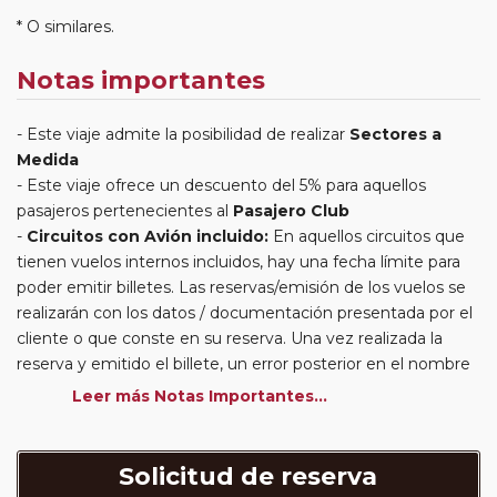
* O similares.
Notas importantes
Este viaje admite la posibilidad de realizar
Sectores a
Medida
Este viaje ofrece un descuento del 5% para aquellos
pasajeros pertenecientes al
Pasajero Club
Circuitos con Avión incluido:
En aquellos circuitos que
tienen vuelos internos incluidos, hay una fecha límite para
poder emitir billetes. Las reservas/emisión de los vuelos se
realizarán con los datos / documentación presentada por el
cliente o que conste en su reserva. Una vez realizada la
reserva y emitido el billete, un error posterior en el nombre
o un nombre incompleto, puede provocar la invalidez del
Leer más Notas Importantes...
billete emitido y la necesidad de tener que emitir un nuevo
billete. No nos responsabilizaremos de los gastos
generados de cancelación y nueva emisión. Hacer una
Solicitud de reserva
reserva nueva puede implicar la posibilidad de no conseguir