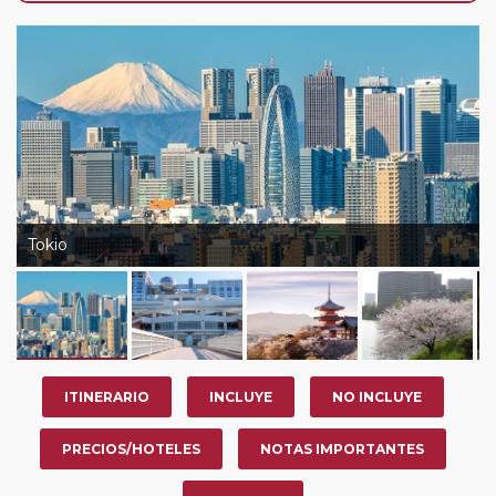
año, ofrece a los pasajeros que ya hayan viajado con
nosotros en los últimos 3 años y que pertenezcan a
nuestro Club de Pasajeros (cuya obtención se realiza
tras rellenar el cuestionario de satisfacción en "Mi viaje")
o los que estén en luna de miel contarán con un
descuento del 5%.
Tokio
ITINERARIO
INCLUYE
NO INCLUYE
PRECIOS/HOTELES
NOTAS IMPORTANTES