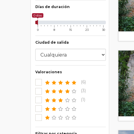
Días de duración
0 días
0
8
15
23
30
Ciudad de salida
Valoraciones
(6)
(3)
(1)
Filtrar por categoría