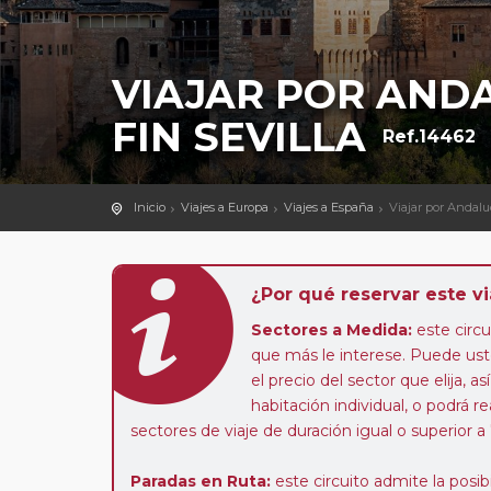
VIAJAR POR ANDA
FIN SEVILLA
Ref.14462
Inicio
Viajes a Europa
Viajes a España
Viajar por Andaluc
¿Por qué reservar este vi
Sectores a Medida:
este circui
que más le interese. Puede uste
el precio del sector que elija,
habitación individual, o podrá re
sectores de viaje de duración igual o superior a
Paradas en Ruta:
este circuito admite la pos