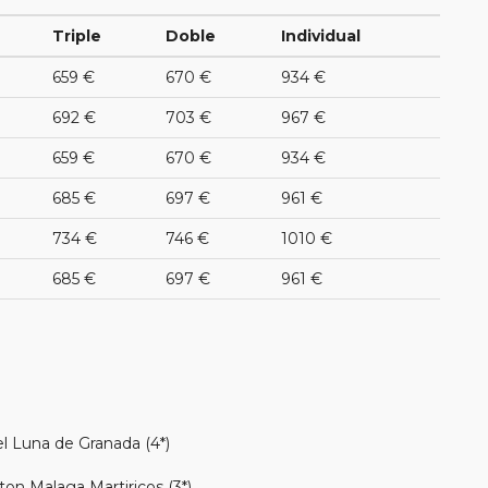
Triple
Doble
Individual
659 €
670 €
934 €
692 €
703 €
967 €
659 €
670 €
934 €
685 €
697 €
961 €
734 €
746 €
1010 €
685 €
697 €
961 €
el Luna de Granada (4*)
on Malaga Martiricos (3*)