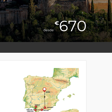
670
€
desde