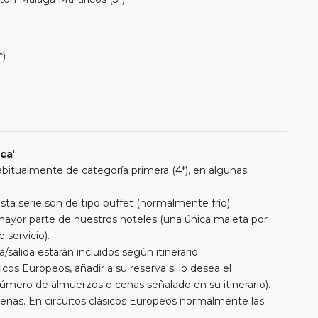
*)
ica
':
 habitualmente de categoría primera (4*), en algunas
a serie son de tipo buffet (normalmente frío).
a mayor parte de nuestros hoteles (una única maleta por
 servicio).
/salida estarán incluidos según itinerario.
cos Europeos, añadir a su reserva si lo desea el
úmero de almuerzos o cenas señalado en su itinerario).
cenas. En circuitos clásicos Europeos normalmente las
entran incluidas mientras que en viajes regionales y