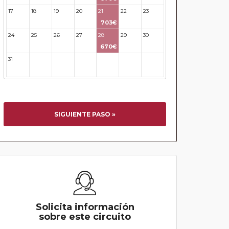
17
18
19
20
21
22
23
703€
24
25
26
27
28
29
30
670€
31
32
33
34
35
36
37
SIGUIENTE PASO »
Solicita información
sobre este circuito