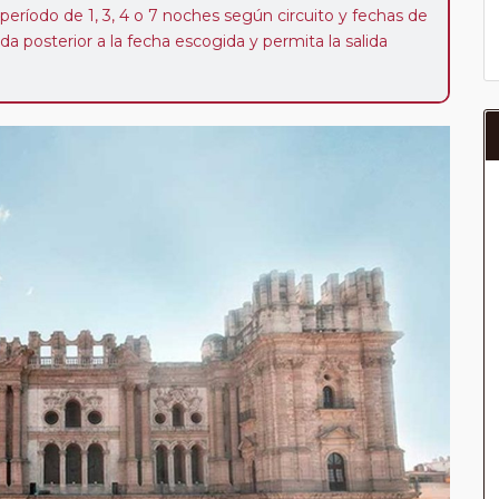
 período de 1, 3, 4 o 7 noches según circuito y fechas de
da posterior a la fecha escogida y permita la salida
 de 40 Euros/52 Dólares por persona. Si la parada se
oveedor no se abonará este suplemento.