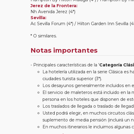
Jerez de la Frontera:
Nh Avenida Jerez (4*)
Sevilla:
Ac Sevilla Forum (4*) / Hilton Garden Inn Sevilla (4
* O similares.
Notas importantes
Principales características de la '
Categoría Clás
La hotelería utilizada en la serie Clásica es
ciudades turista superior (3*).
Los desayunos generalmente incluidos en est
El servicio de maleteros está incluido en l
persona en los hoteles que disponen de este
Los traslados de llegada o traslado de llegada
Usted podrá elegir, en muchos circuitos clási
suplemento de media pensión (incluirá un n
En muchos itinerarios le incluimos algunas 
entradas a museos y monumentos no se encu