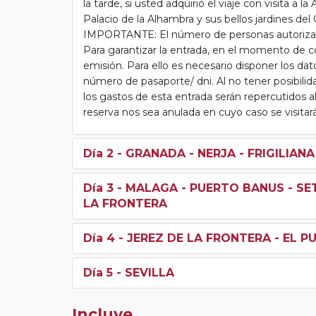
la tarde, si usted adquirió el viaje con visita a 
Palacio de la Alhambra y sus bellos jardines d
IMPORTANTE: El número de personas autorizados
Para garantizar la entrada, en el momento de co
emisión. Para ello es necesario disponer los da
número de pasaporte/ dni. Al no tener posibilid
los gastos de esta entrada serán repercutidos al
reserva nos sea anulada en cuyo caso se visitará 
Día 2
- GRANADA - NERJA - FRIGILIAN
Día 3
- MALAGA - PUERTO BANUS - SET
LA FRONTERA
Día 4
- JEREZ DE LA FRONTERA - EL P
Día 5
- SEVILLA
Incluye