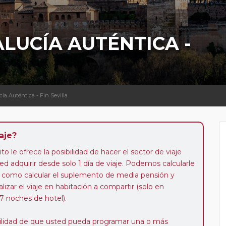
LUCÍA AUTÉNTICA -
ía Auténtica - Fin Sevilla
aje?
to le ofrece la posibilidad de hacer el sector de viaje
d adquirir desde solo 1 día de viaje. Podemos calcularle
 así como calcular el suplemento de media pensión y
alizar el viaje en habitación a compartir (solo en
 7 noches de hotel).
ibilidad de que usted pueda programar una o más