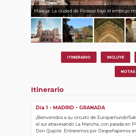
Málaga: La ciudad de Picasso bajo el embrujo 
ITINERARIO
INCLUYE
NOTAS
Itinerario
Día 1
- MADRID - GRANADA
¡Bienvenidos a su circuito de Europamundo!Sal
el sur atravesando La Mancha, con parada e
Don Quijote. Entraremos por Despeñaperros en