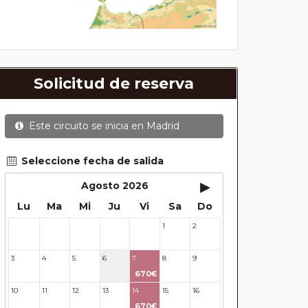
Solicitud de reserva
Este circuito se inicia en
Madrid
Seleccione fecha de salida
▸
Agosto 2026
Lu
Ma
Mi
Ju
Vi
Sa
Do
1
2
27
28
29
30
31
3
4
5
6
7
8
9
670€
10
11
12
13
14
15
16
670€