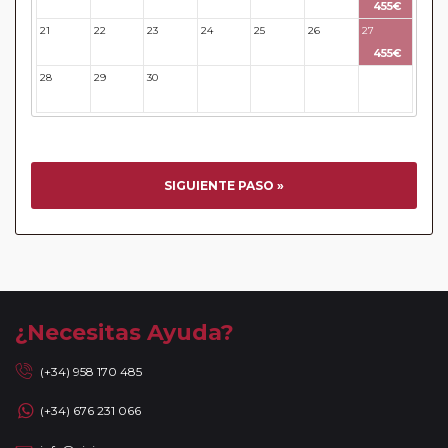
455€
21
22
23
24
25
26
27
455€
28
29
30
31
32
33
34
SIGUIENTE PASO »
¿Necesitas Ayuda?
(+34) 958 170 485
(+34) 676 231 066