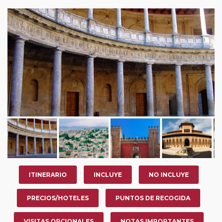
ITINERARIO
INCLUYE
NO INCLUYE
PRECIOS/HOTELES
PUNTOS DE RECOGIDA
VISITAS OPCIONALES
NOTAS IMPORTANTES