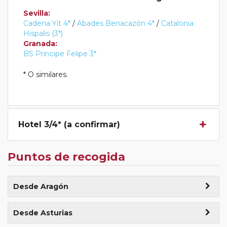
Sevilla:
Cadena Yit 4*
/
Abades Benacazón 4*
/
Catalonia
Hispalis (3*)
Granada:
BS Principe Felipe 3*
* O similares.
Hotel 3/4* (a confirmar)
Puntos de recogida
Desde Aragón
Zaragoza (Estación de tren, consultar horarios)
+140€
Desde Asturias