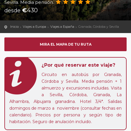
Sevilla. Media pensión.
€
430
desde
Inicio
Viajes a Europa
Viajes a España
Granada, Córdoba y Sevilla
MIRA EL MAPA DE TU RUTA
¿Por qué reservar este viaje?
Circuito en autobús por Granada,
Córdoba y Sevilla. Media pensión + 1
almuerzo y excursiones incluidas. Visita
a Sevilla, Córdoba, Granada, La
Alhambra, Alpujarra granadina. Hotel 3/4*. Salidas
domingos de marzo a noviembre (consultar fechas en
calendario). Precios por persona y según tipo de
habitación. Seguro de anulación incluido.