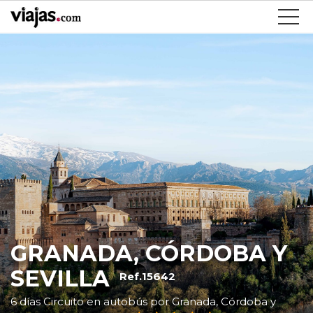
GRANADA, CÓRDOBA Y
SEVILLA
Ref.15642
6 días Circuito en autobús por Granada, Córdoba y