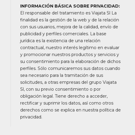
INFORMACIÓN BÁSICA SOBRE PRIVACIDAD:
recorrido.
El responsable del tratamiento es Viajata Sl La
Nos reservamos el derecho de alterar los horarios de
finalidad es la gestión de la web y de la relación
los itinerarios detallados (bien para adaptarlos a la
con sus usuarios, mejora de la calidad, envío de
época del año o cuando el guía lo considere
publicidad y perfiles comerciales. La base
necesario) y en circunstancias excepcionales, los
jurídica es la existencia de una relación
puntos visitados o el orden de las visitas (averías,
contractual, nuestro interés legítimo en evaluar
retrasos por densidad de tráfico o climatológicos,
y promocionar nuestros productos y servicios y
periodos o situaciones extremadamente
su consentimiento para la elaboración de dichos
complicados). En la mayoría de las ocasiones estos
perfiles. Sólo comunicaremos sus datos cuando
cambios de itinerario son previamente avisados y
sea necesario para la tramitación de sus
dicha información aparece en las observaciones de su
solicitudes, a otras empresas del grupo Viajata
bono.
Sl, con su previo consentimiento o por
Recomendamos a nuestros pasajeros leer con
obligación legal. Tiene derecho a acceder,
atención los itinerarios detallados y toda la
rectificar y suprimir los datos, así como otros
información descrita en la página web de nuestro
derechos como se explica en nuestra política de
proveedor de servicios (la cual se les indicará una vez
privacidad.
abonado la totalidad de su viaje) y en su página "Mi
viaje".
Imprima su bono final para actualizar toda la