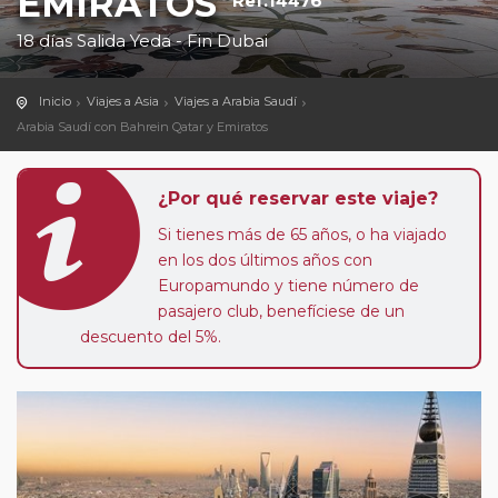
EMIRATOS
Ref.14476
18 días Salida Yeda - Fin Dubai
Inicio
Viajes a Asia
Viajes a Arabia Saudí
Arabia Saudí con Bahrein Qatar y Emiratos
¿Por qué reservar este viaje?
Si tienes más de 65 años, o ha viajado
en los dos últimos años con
Europamundo y tiene número de
pasajero club, benefíciese de un
descuento del 5%.