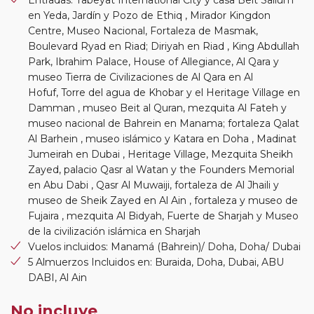
Entradas: Tabeyat International City y casa Beit Sallum
en Yeda, Jardín y Pozo de Ethiq , Mirador Kingdon
Centre, Museo Nacional, Fortaleza de Masmak,
Boulevard Ryad en Riad; Diriyah en Riad , King Abdullah
Park, Ibrahim Palace, House of Allegiance, Al Qara y
museo Tierra de Civilizaciones de Al Qara en Al
Hofuf, Torre del agua de Khobar y el Heritage Village en
Damman , museo Beit al Quran, mezquita Al Fateh y
museo nacional de Bahrein en Manama; fortaleza Qalat
Al Barhein , museo islámico y Katara en Doha , Madinat
Jumeirah en Dubai , Heritage Village, Mezquita Sheikh
Zayed, palacio Qasr al Watan y the Founders Memorial
en Abu Dabi , Qasr Al Muwaiji, fortaleza de Al Jhaili y
museo de Sheik Zayed en Al Ain , fortaleza y museo de
Fujaira , mezquita Al Bidyah, Fuerte de Sharjah y Museo
de la civilización islámica en Sharjah
Vuelos incluidos: Manamá (Bahrein)/ Doha, Doha/ Dubai
5 Almuerzos Incluidos en: Buraida, Doha, Dubai, ABU
DABI, Al Ain
No incluye