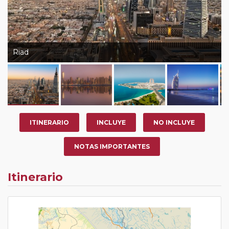
Riad
ITINERARIO
INCLUYE
NO INCLUYE
NOTAS IMPORTANTES
Itinerario