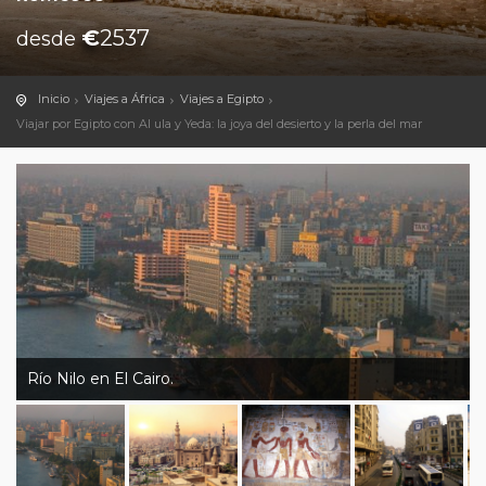
€
2537
desde
Inicio
Viajes a África
Viajes a Egipto
Viajar por Egipto con Al ula y Yeda: la joya del desierto y la perla del mar
Río Nilo en El Cairo.