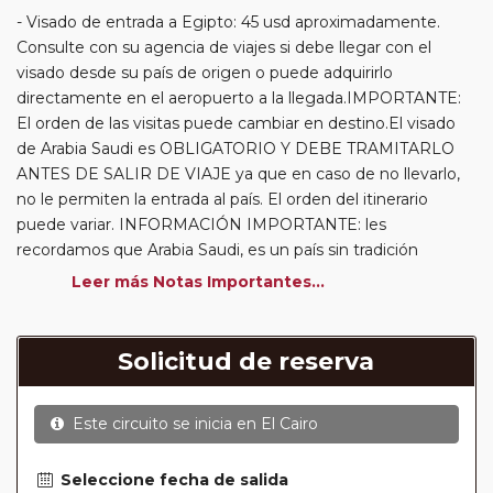
Visado de entrada a Egipto: 45 usd aproximadamente.
Consulte con su agencia de viajes si debe llegar con el
visado desde su país de origen o puede adquirirlo
directamente en el aeropuerto a la llegada.IMPORTANTE:
El orden de las visitas puede cambiar en destino.El visado
de Arabia Saudi es OBLIGATORIO Y DEBE TRAMITARLO
ANTES DE SALIR DE VIAJE ya que en caso de no llevarlo,
no le permiten la entrada al país. El orden del itinerario
puede variar. INFORMACIÓN IMPORTANTE: les
recordamos que Arabia Saudi, es un país sin tradición
turística y que solo ahora se abre al turismo, en ocasiones
Leer más Notas Importantes...
no brinda información sobre posibles cierres de lugares por
restauración o días que por eventos u otros motivos no
permiten visita al publico y que pueden existir incidencias
Solicitud de reserva
en este sentido. Rogamos lo tengan en cuenta..
Circuitos con Avión incluido:
En aquellos circuitos que
Este circuito se inicia en
El Cairo
tienen vuelos internos incluidos, hay una fecha límite para
poder emitir billetes. Las reservas/emisión de los vuelos se
realizarán con los datos / documentación presentada por el
Seleccione fecha de salida