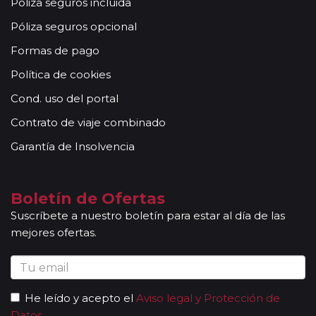
Póliza seguros incluida
Otras notas a tener en cuenta:
Póliza seguros opcional
Todas nuestras rutas, independientemente del
número de pasajeros, incluyen la presencia de guías
Formas de pago
acompañantes, profesionales con mucha experiencia,
Política de cookies
conocimientos y buena disposición para atender al
grupo. Adicionalmente, en las ciudades principales y
Cond. uso del portal
según itinerario, contará con la presencia de guías
Contrato de viaje combinado
locales que le permitirán conocer más a fondo la
cultura de los lugares visitados. En ocasiones, los
Garantía de Insolvencia
grupos son bilingües (normalmente español y
portugués), en estos casos nuestros guías
acompañantes podrán dar las explicaciones en dos
Boletín de Ofertas
idiomas diferentes. Según circuito, le atenderá en su
Suscríbete a nuestro boletín para estar al día de las
viaje un único guía-acompañante o bien cambiará de
mejores ofertas.
guía-acompañante en función de la etapa. Los guías
acompañantes siempre estarán presentes en los
paseos incluidos, pero poseen múltiples funciones y
deben dedicación a la totalidad del grupo y no a una
He leído y acepto el
Aviso legal y Protección de
persona en particular. En los momentos en que no
Datos