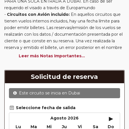
PARA UNA SÓLA ENTRADA A DUBAI. En caso de ser
requerido el visado a través de Europamundo
Circuitos con Avión incluido:
En aquellos circuitos que
tienen vuelos internos incluidos, hay una fecha límite para
poder emitir billetes. Las reservas/emisión de los vuelos se
realizarán con los datos / documentación presentada por el
cliente o que conste en su reserva. Una vez realizada la
reserva y emitido el billete, un error posterior en el nombre
o un nombre incompleto, puede provocar la invalidez del
Leer más Notas Importantes...
billete emitido y la necesidad de tener que emitir un nuevo
billete. No nos responsabilizaremos de los gastos
generados de cancelación y nueva emisión. Hacer una
Solicitud de reserva
reserva nueva puede implicar la posibilidad de no conseguir
plazas en los mismos vuelos previstos. Las compañías
Este circuito se inicia en
Dubai
aéreas se reservan el derecho de que un billete con un
nombre que no coincida con el que aparece en el
pasaporte pueda ser motivo para denegar el embarque a
Seleccione fecha de salida
un viajero.
▸
Agosto 2026
Circuitos con Avión / Tren incluidos:
Las compañías
Lu
Ma
Mi
Ju
Vi
Sa
Do
aéreas aceptan facturar un bulto de un máximo 20 kg por