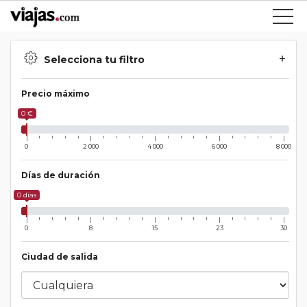
Selecciona tu filtro
Precio máximo
0 €
0
2 000
4 000
6 000
8 000
Días de duración
0 días
0
8
15
23
30
Ciudad de salida