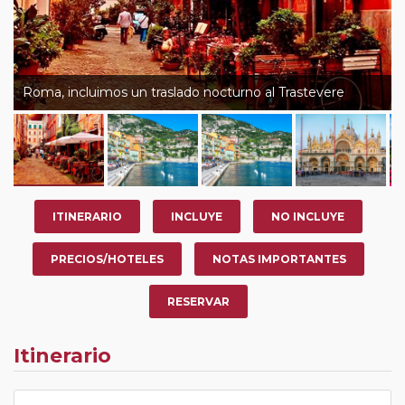
Roma, incluimos un traslado nocturno al Trastevere
ITINERARIO
INCLUYE
NO INCLUYE
PRECIOS/HOTELES
NOTAS IMPORTANTES
RESERVAR
Itinerario