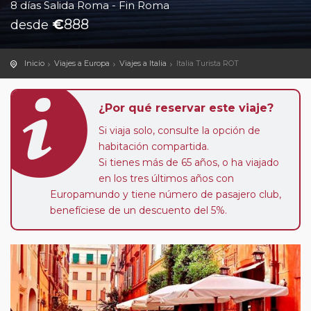
8 días Salida Roma - Fin Roma
€
888
desde
Inicio
Viajes a Europa
Viajes a Italia
Italia Turista ROT
¿Por qué reservar este viaje?
Si viaja solo, consulte la opción de
habitación compartida.
Si tienes más de 65 años, o ha viajado
en los tres últimos años con
Europamundo y tiene número de pasajero club,
benefíciese de un descuento del 5%.