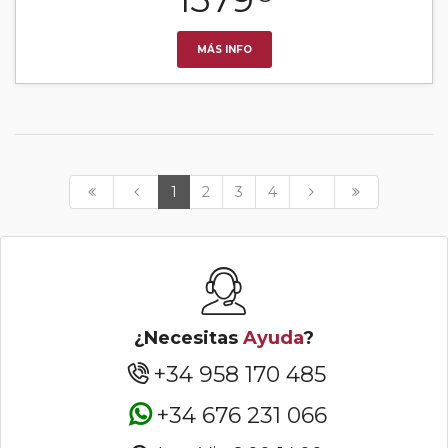
MÁS INFO
1
2
3
4
¿Necesitas
Ayuda
?
+34 958 170 485
+34 676 231 066