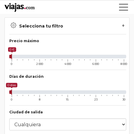
Selecciona tu filtro
Precio máximo
0 €
0
2 000
4 000
6 000
8 000
Días de duración
0 días
0
8
15
23
30
Ciudad de salida