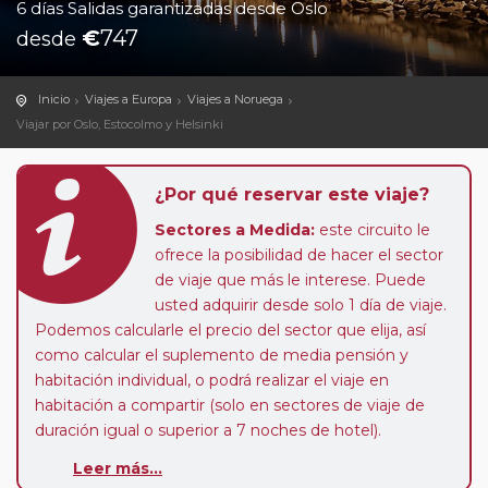
6 días Salidas garantizadas desde Oslo
€
747
desde
Inicio
Viajes a Europa
Viajes a Noruega
Viajar por Oslo, Estocolmo y Helsinki
¿Por qué reservar este viaje?
Sectores a Medida:
este circuito le
ofrece la posibilidad de hacer el sector
de viaje que más le interese. Puede
usted adquirir desde solo 1 día de viaje.
Podemos calcularle el precio del sector que elija, así
como calcular el suplemento de media pensión y
habitación individual, o podrá realizar el viaje en
habitación a compartir (solo en sectores de viaje de
duración igual o superior a 7 noches de hotel).
Leer más...
Paradas en Ruta:
este circuito admite la posibilidad