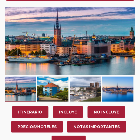
de que usted pueda programar una o más paradas en
su viaje, en la ciudad que desee por período de 1, 3, 4 o
7 noches según circuito y fechas de salida. Es
fundamental que el circuito tenga salida posterior a la
fecha escogida y permita la salida deseada. El
suplemento por parada efectuada es de 40 Euros/52
Dólares por persona. Si la parada se realiza para tomar
otro circuito del mismo proveedor no se abonará este
suplemento.
ITINERARIO
INCLUYE
NO INCLUYE
PRECIOS/HOTELES
NOTAS IMPORTANTES