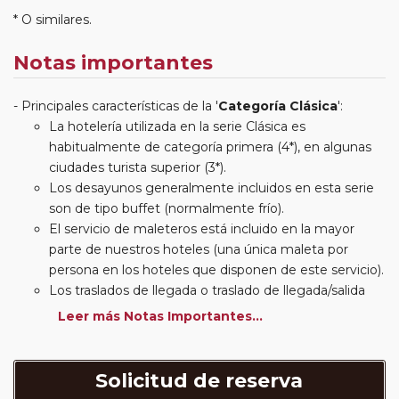
* O similares.
Notas importantes
Principales características de la '
Categoría Clásica
':
La hotelería utilizada en la serie Clásica es
habitualmente de categoría primera (4*), en algunas
ciudades turista superior (3*).
Los desayunos generalmente incluidos en esta serie
son de tipo buffet (normalmente frío).
El servicio de maleteros está incluido en la mayor
parte de nuestros hoteles (una única maleta por
persona en los hoteles que disponen de este servicio).
Los traslados de llegada o traslado de llegada/salida
estarán incluidos según itinerario.
Leer más Notas Importantes...
Usted podrá elegir, en muchos circuitos clásicos
Europeos, añadir a su reserva si lo desea el
suplemento de media pensión (incluirá un número de
Solicitud de reserva
almuerzos o cenas señalado en su itinerario).