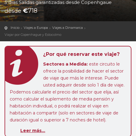
5 días Salidas garantizadas desde Copenhgaue
€
718
desde
Inicio
Viajes a Europa
Viajes a Dinamarca
Viajar por Copenhague y Estocolmo
¿Por qué reservar este viaje?
Sectores a Medida:
este circuito le
ofrece la posibilidad de hacer el sector
de viaje que más le interese. Puede
usted adquirir desde solo 1 día de viaje.
Podemos calcularle el precio del sector que elija, así
como calcular el suplemento de media pensión y
habitación individual, o podrá realizar el viaje en
habitación a compartir (solo en sectores de viaje de
duración igual o superior a 7 noches de hotel).
Leer más...
Paradas en Ruta:
este circuito admite la posibilidad