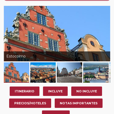
de que usted pueda programar una o más paradas en
su viaje, en la ciudad que desee por período de 1, 3, 4 o
7 noches según circuito y fechas de salida. Es
fundamental que el circuito tenga salida posterior a la
fecha escogida y permita la salida deseada. El
suplemento por parada efectuada es de 40 Euros/52
Dólares por persona. Si la parada se realiza para tomar
otro circuito del mismo proveedor no se abonará este
suplemento.
Estocolmo
Pasajero Club:
este circuito, en cualquier época del
año, ofrece a los pasajeros que ya hayan viajado con
nosotros en los últimos 3 años y que pertenezcan a
nuestro Club de Pasajeros (cuya obtención se realiza
tras rellenar el cuestionario de satisfacción en "Mi viaje")
ITINERARIO
INCLUYE
NO INCLUYE
o los que estén en luna de miel contarán con un
descuento del 5%.
PRECIOS/HOTELES
NOTAS IMPORTANTES