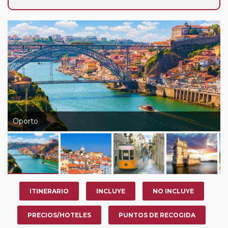
Oporto
ITINERARIO
INCLUYE
NO INCLUYE
PRECIOS/HOTELES
PUNTOS DE RECOGIDA