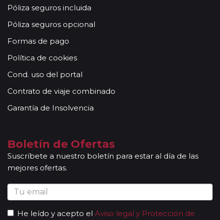
Torremolinos (Terminal El Portillo, delante de Noche y
Póliza seguros incluida
Día 02:45)
Póliza seguros opcional
Torrox Costa (Supermercado Aldi, Av Andalucía s/n)
Formas de pago
Utrera (Parada de bus Plaza Trianilla, frente a Mercadona
Política de cookies
02:15)
Cond. uso del portal
Contrato de viaje combinado
Garantía de Insolvencia
Boletín de Ofertas
Suscríbete a nuestro boletín para estar al día de las
mejores ofertas.
He leído y acepto el
Aviso legal y Protección de