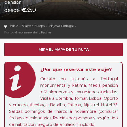
pensión.
€
350
desde
Inicio
Viajes a Europa
Viajes a Portugal
Portugal monumental y Fátima
MIRA EL MAPA DE TU RUTA
¿Por qué reservar este viaje?
Circuito en autobús a Portugal
monumental y Fátima. Media pensión
+ 2 almuerzos y excursiones incluidas.
Visita a Coímbra, Tomar, Lisboa, Oporto
y crucero, Alcobaça, Batalha, Fátima, Aljustrel. Hotel 3*.
Salidas domingos de marzo a noviembre (consultar
fechas en calendario). Precios por persona y según tipo
de habitación. Seguro de anulación incluido.