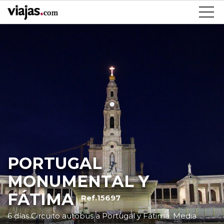
PORTUGAL
MONUMENTAL Y
FÁTIMA
Ref.15697
6 días Circuito autobús a Portugal y Fátima. Media