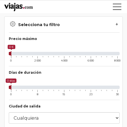
Selecciona tu filtro
Precio máximo
0 €
0
2 000
4 000
6 000
8 000
Días de duración
0 días
0
8
15
23
30
Ciudad de salida