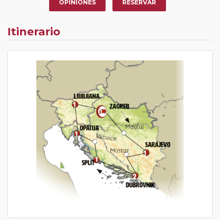
Pasajero Club:
este circuito, en cualquier época del
OPINIONES
RESERVAR
año, ofrece a los pasajeros que ya hayan viajado con
nosotros en los últimos 3 años y que pertenezcan a
Itinerario
nuestro Club de Pasajeros (cuya obtención se realiza
tras rellenar el cuestionario de satisfacción en "Mi viaje")
o los que estén en luna de miel contarán con un
descuento del 5%.