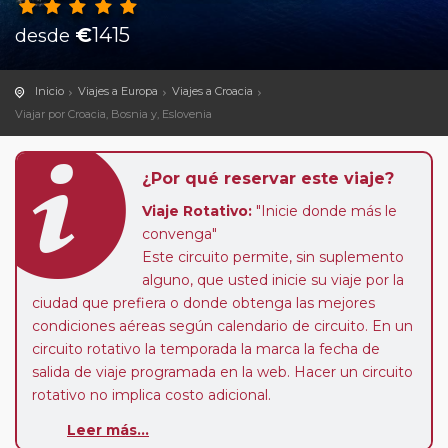
€
1415
desde
Inicio
Viajes a Europa
Viajes a Croacia
Viajar por Croacia, Bosnia y, Eslovenia
¿Por qué reservar este viaje?
Viaje Rotativo:
"Inicie donde más le
convenga"
Este circuito permite, sin suplemento
alguno, que usted inicie su viaje por la
ciudad que prefiera o donde obtenga las mejores
condiciones aéreas según calendario de circuito. En un
circuito rotativo la temporada la marca la fecha de
salida de viaje programada en la web. Hacer un circuito
rotativo no implica costo adicional.
Leer más...
Sectores a Medida:
este circuito le ofrece la