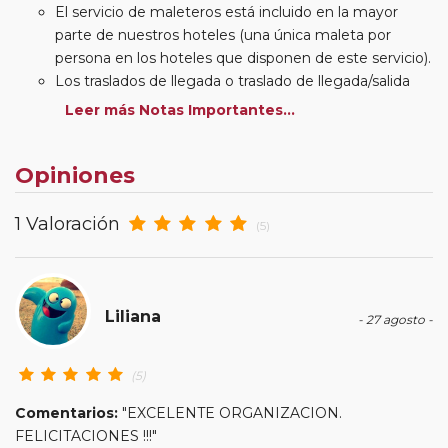
El servicio de maleteros está incluido en la mayor
parte de nuestros hoteles (una única maleta por
persona en los hoteles que disponen de este servicio).
Los traslados de llegada o traslado de llegada/salida
estarán incluidos según itinerario.
Leer más Notas Importantes...
Usted podrá elegir, en muchos circuitos clásicos
Europeos, añadir a su reserva si lo desea el
Opiniones
suplemento de media pensión (incluirá un número de
almuerzos o cenas señalado en su itinerario).
En muchos itinerarios le incluimos algunas cenas. En
1 Valoración
(5)
circuitos clásicos Europeos normalmente las entradas
a museos y monumentos no se encuentran incluidas
mientras que en viajes regionales y otros viajes
incluimos muchas de las entradas. En todos los
Liliana
- 27 agosto -
circuitos incluimos visitas con guías locales en las
principales ciudades, en muchos incluimos diferentes
(5)
actividades y otros medios de transporte (funiculares,
tren, barcos, etc.). Verifíquelo en cada itinerario.
Comentarios:
"EXCELENTE ORGANIZACION.
Viaje con posibilidad de hacerlo
Rotativo
FELICITACIONES !!!"