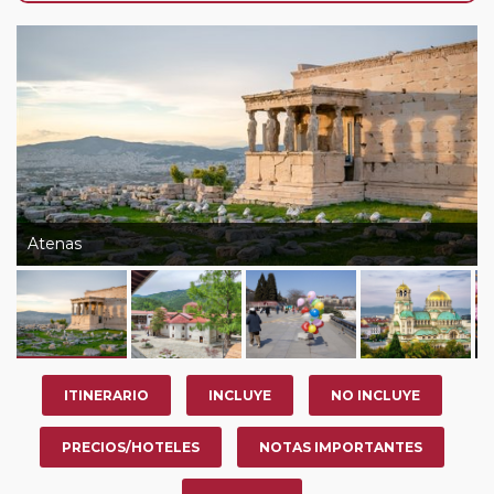
año, ofrece a los pasajeros que ya hayan viajado con
nosotros en los últimos 3 años y que pertenezcan a
nuestro Club de Pasajeros (cuya obtención se realiza
tras rellenar el cuestionario de satisfacción en "Mi viaje")
o los que estén en luna de miel contarán con un
descuento del 5%.
Atenas
ITINERARIO
INCLUYE
NO INCLUYE
PRECIOS/HOTELES
NOTAS IMPORTANTES