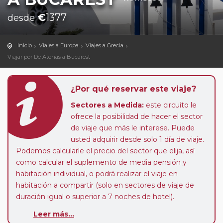
€
1377
desde
Inicio
Viajes a Europa
Viajes a Grecia
Viajar por De Atenas a Bucarest
¿Por qué reservar este viaje?
Sectores a Medida:
este circuito le
ofrece la posibilidad de hacer el sector
de viaje que más le interese. Puede
usted adquirir desde solo 1 día de viaje.
Podemos calcularle el precio del sector que elija, así
como calcular el suplemento de media pensión y
habitación individual, o podrá realizar el viaje en
habitación a compartir (solo en sectores de viaje de
duración igual o superior a 7 noches de hotel).
Leer más...
Pasajero Club:
este circuito, en cualquier época del