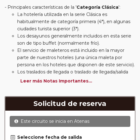
Principales características de la '
Categoría Clásica
':
La hotelería utilizada en la serie Clásica es
habitualmente de categoría primera (4*), en algunas
ciudades turista superior (3*).
Los desayunos generalmente incluidos en esta serie
son de tipo buffet (normalmente frío).
El servicio de maleteros está incluido en la mayor
parte de nuestros hoteles (una única maleta por
persona en los hoteles que disponen de este servicio).
Los traslados de llegada o traslado de llegada/salida
estarán incluidos según itinerario.
Leer más Notas Importantes...
Usted podrá elegir, en muchos circuitos clásicos
Europeos, añadir a su reserva si lo desea el
suplemento de media pensión (incluirá un número de
Solicitud de reserva
almuerzos o cenas señalado en su itinerario).
En muchos itinerarios le incluimos algunas cenas. En
Este circuito se inicia en
Atenas
circuitos clásicos Europeos normalmente las entradas
a museos y monumentos no se encuentran incluidas
mientras que en viajes regionales y otros viajes
Seleccione fecha de salida