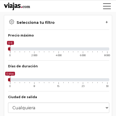
Selecciona tu filtro
Precio máximo
0 €
0
2 000
4 000
6 000
8 000
Días de duración
0 días
0
8
15
23
30
Ciudad de salida