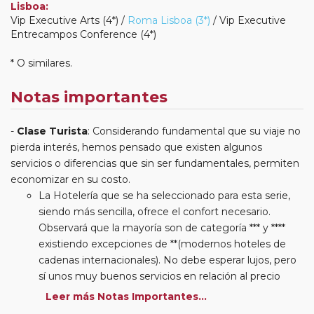
Lisboa:
Vip Executive Arts (4*) /
Roma Lisboa (3*)
/ Vip Executive
Entrecampos Conference (4*)
* O similares.
Notas importantes
Clase Turista
: Considerando fundamental que su viaje no
pierda interés, hemos pensado que existen algunos
servicios o diferencias que sin ser fundamentales, permiten
economizar en su costo.
La Hotelería que se ha seleccionado para esta serie,
siendo más sencilla, ofrece el confort necesario.
Observará que la mayoría son de categoría *** y ****
existiendo excepciones de **(modernos hoteles de
cadenas internacionales). No debe esperar lujos, pero
sí unos muy buenos servicios en relación al precio
abonado por el paquete adquirido. Algunos hoteles se
Leer más Notas Importantes...
ubican en el extrarradio de las ciudades visitadas. La