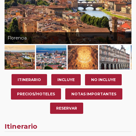
Florencia
ITINERARIO
INCLUYE
NO INCLUYE
PRECIOS/HOTELES
NOTAS IMPORTANTES
RESERVAR
Itinerario