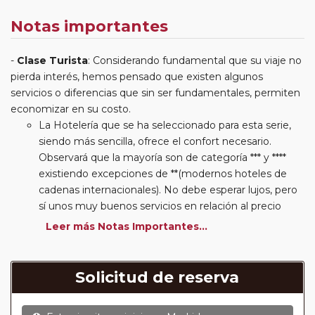
Notas importantes
Clase Turista
: Considerando fundamental que su viaje no
pierda interés, hemos pensado que existen algunos
servicios o diferencias que sin ser fundamentales, permiten
economizar en su costo.
La Hotelería que se ha seleccionado para esta serie,
siendo más sencilla, ofrece el confort necesario.
Observará que la mayoría son de categoría *** y ****
existiendo excepciones de **(modernos hoteles de
cadenas internacionales). No debe esperar lujos, pero
sí unos muy buenos servicios en relación al precio
abonado por el paquete adquirido. Algunos hoteles se
Leer más Notas Importantes...
ubican en el extrarradio de las ciudades visitadas. La
planificación de la ruta y nuestro autocar permitirá su
disfrute minimizando los inconvenientes que puedan
Solicitud de reserva
ser generados por esta situación.
Desayuno: Esta serie tiene incluido el desayuno