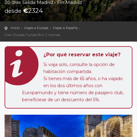
20 días Salida Madrid - Fin Madrid
€
2324
desde
Inicio
Viajes a Europa
Viajes a España
Gran Europa Turista Bcn 2 noches
¿Por qué reservar este viaje?
Si viaja solo, consulte la opción de
habitación compartida.
Si tienes más de 65 años, o ha viajado
en los dos últimos años con
Europamundo y tiene número de pasajero club,
benefíciese de un descuento del 5%.