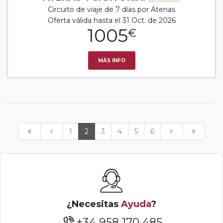
Circuito de viaje de 7 días por Atenas
Oferta válida hasta el 31 Oct. de 2026
1005
€
MÁS INFO
1
2
3
4
5
6
¿Necesitas
Ayuda
?
+34 958 170 485