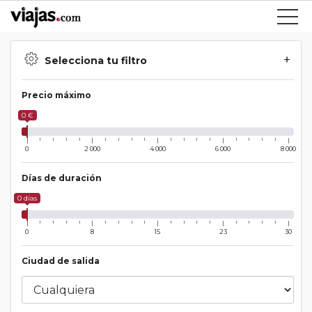
Selecciona tu filtro
Precio máximo
0 €
0
2 000
4 000
6 000
8 000
Días de duración
0 días
0
8
15
23
30
Ciudad de salida