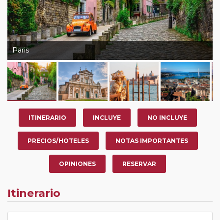
Paris
ITINERARIO
INCLUYE
NO INCLUYE
PRECIOS/HOTELES
NOTAS IMPORTANTES
OPINIONES
RESERVAR
Itinerario