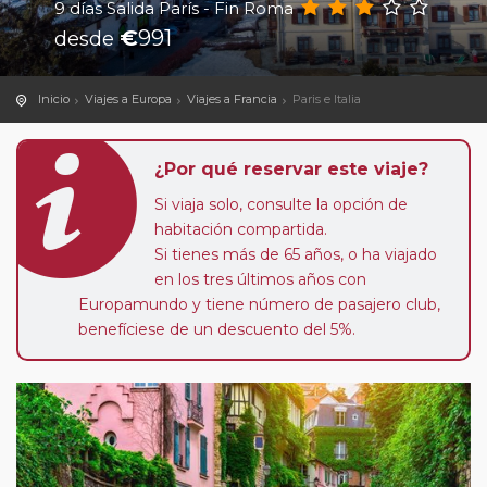
9 días Salida París - Fin Roma
€
991
desde
Inicio
Viajes a Europa
Viajes a Francia
Paris e Italia
¿Por qué reservar este viaje?
Si viaja solo, consulte la opción de
habitación compartida.
Si tienes más de 65 años, o ha viajado
en los tres últimos años con
Europamundo y tiene número de pasajero club,
benefíciese de un descuento del 5%.