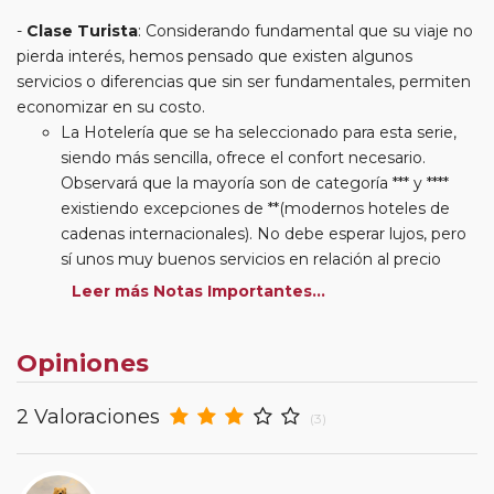
Clase Turista
: Considerando fundamental que su viaje no
pierda interés, hemos pensado que existen algunos
servicios o diferencias que sin ser fundamentales, permiten
economizar en su costo.
La Hotelería que se ha seleccionado para esta serie,
siendo más sencilla, ofrece el confort necesario.
Observará que la mayoría son de categoría *** y ****
existiendo excepciones de **(modernos hoteles de
cadenas internacionales). No debe esperar lujos, pero
sí unos muy buenos servicios en relación al precio
abonado por el paquete adquirido. Algunos hoteles se
Leer más Notas Importantes...
ubican en el extrarradio de las ciudades visitadas. La
planificación de la ruta y nuestro autocar permitirá su
Opiniones
disfrute minimizando los inconvenientes que puedan
ser generados por esta situación.
Desayuno: Esta serie tiene incluido el desayuno
2 Valoraciones
(3)
continental o buffet según hoteles.
Itinerarios: Observará que las rutas son muy
completas en su contenido incluyéndose además