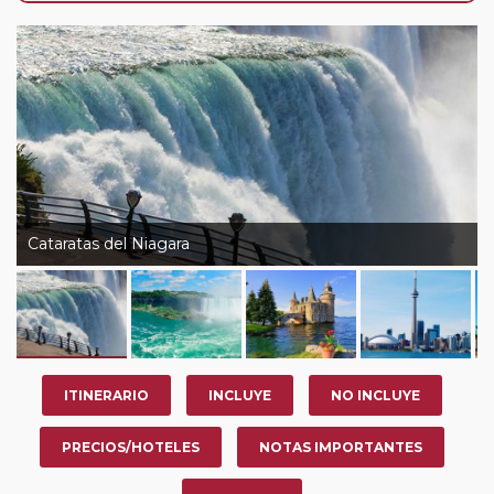
nosotros en los últimos 3 años y que pertenezcan a
nuestro Club de Pasajeros (cuya obtención se realiza
tras rellenar el cuestionario de satisfacción en "Mi viaje")
o los que estén en luna de miel contarán con un
descuento del 5%.
Cataratas del Niagara
ITINERARIO
INCLUYE
NO INCLUYE
PRECIOS/HOTELES
NOTAS IMPORTANTES