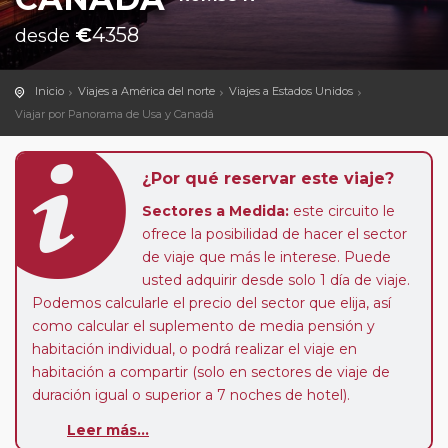
€
4358
desde
Inicio
Viajes a América del norte
Viajes a Estados Unidos
Viajar por Panorama de Usa y Canadá
¿Por qué reservar este viaje?
Sectores a Medida:
este circuito le
ofrece la posibilidad de hacer el sector
de viaje que más le interese. Puede
usted adquirir desde solo 1 día de viaje.
Podemos calcularle el precio del sector que elija, así
como calcular el suplemento de media pensión y
habitación individual, o podrá realizar el viaje en
habitación a compartir (solo en sectores de viaje de
duración igual o superior a 7 noches de hotel).
Pasajero Club:
este circuito, en cualquier época del
Leer más...
año, ofrece a los pasajeros que ya hayan viajado con