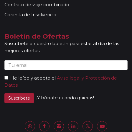
Contrato de viaje combinado
conocimientos y buena disposición para atender al
grupo. Adicionalmente, en las ciudades principales y
Garantía de Insolvencia
según itinerario, contará con la presencia de guías
locales que le permitirán conocer más a fondo la
cultura de los lugares visitados. En ocasiones, los
Boletín de Ofertas
grupos son bilingües (normalmente español y
Suscríbete a nuestro boletín para estar al día de las
portugués), en estos casos nuestros guías
mejores ofertas.
acompañantes podrán dar las explicaciones en dos
idiomas diferentes. Según circuito, le atenderá en su
viaje un único guía-acompañante o bien cambiará de
guía-acompañante en función de la etapa. Los guías
He leído y acepto el
Aviso legal y Protección de
acompañantes siempre estarán presentes en los
Datos
paseos incluidos, pero poseen múltiples funciones y
deben dedicación a la totalidad del grupo y no a una
¡Y bórrate cuando quieras!
Suscribete
persona en particular. En los momentos en que no
existen servicios incluidos en el programa, nuestros
guías pueden encontrarse realizando funciones bien
de coordinación, bien para otros grupos diferentes y
por tanto no estar disponibles en un momento