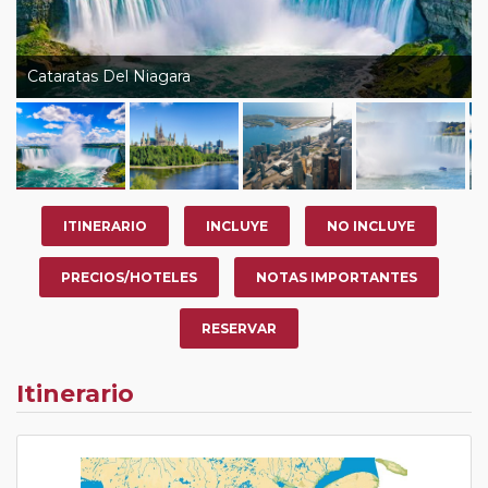
Cataratas Del Niagara
ITINERARIO
INCLUYE
NO INCLUYE
PRECIOS/HOTELES
NOTAS IMPORTANTES
RESERVAR
Itinerario