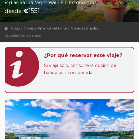
8 días Salida Montreal - Fin Estocolmo
€
1551
desde
Inicio
Viajes a América del norte
Viajes a Canadá
Capitales Canadienses
¿Por qué reservar este viaje?
Si viaja solo, consulte la opción de
habitación compartida.