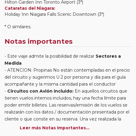
Hilton Garden Inn Toronto Airport (3*)
Cataratas del Niagara:
Holiday Inn Niagara Falls Scenic Downtown (3*)
* O similares.
Notas importantes
Este viaje admite la posibilidad de realizar
Sectores a
Medida
ATENCION: Propinas No están contempladas en el precio
del circuito y sugerimos U 2 por persona y día para el guía
acompañante y la misma cantidad para el conductor
Circuitos con Avión incluido:
En aquellos circuitos que
tienen vuelos internos incluidos, hay una fecha límite para
poder emitir billetes. Las reservas/emisión de los vuelos se
realizarán con los datos / documentación presentada por el
cliente o que conste en su reserva. Una vez realizada la
reserva y emitido el billete, un error posterior en el nombre
Leer más Notas Importantes...
o un nombre incompleto, puede provocar la invalidez del