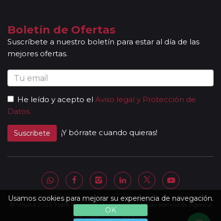
cultura de los lugares visitados. En ocasiones, los
grupos son bilingües (normalmente español y
portugués), en estos casos nuestros guías
Boletín de Ofertas
acompañantes podrán dar las explicaciones en dos
Suscríbete a nuestro boletín para estar al día de las
idiomas diferentes. Según circuito, le atenderá en su
mejores ofertas.
viaje un único guía-acompañante o bien cambiará de
guía-acompañante en función de la etapa. Los guías
acompañantes siempre estarán presentes en los
paseos incluidos, pero poseen múltiples funciones y
He leído y acepto el
Aviso legal y Protección de
deben dedicación a la totalidad del grupo y no a una
Datos
persona en particular. En los momentos en que no
existen servicios incluidos en el programa, nuestros
¡Y bórrate cuando quieras!
Suscribete
guías pueden encontrarse realizando funciones bien
de coordinación, bien para otros grupos diferentes y
por tanto no estar disponibles en un momento
determinado.
Al completar el pago de su viaje y una vez le
enviemos la documentación, se le facilitará una
Usamos cookies para mejorar su experiencia de navegación.
© Viajata 2026 Todos los derechos reservados | Título-licencia de Agencia
página web donde encontrará el detalle de su
OK
itinerario con lo que incluye su viaje, listado de hoteles
de Viajes C.I.AN 18841-3.