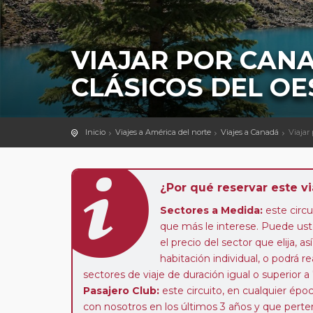
VIAJAR POR CANA
CLÁSICOS DEL OE
Inicio
Viajes a América del norte
Viajes a Canadá
Viajar
¿Por qué reservar este vi
Sectores a Medida:
este circui
que más le interese. Puede uste
el precio del sector que elija,
habitación individual, o podrá re
sectores de viaje de duración igual o superior a
Pasajero Club:
este circuito, en cualquier époc
con nosotros en los últimos 3 años y que pert