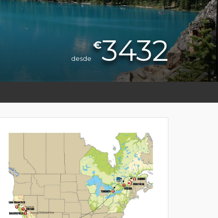
3432
€
desde