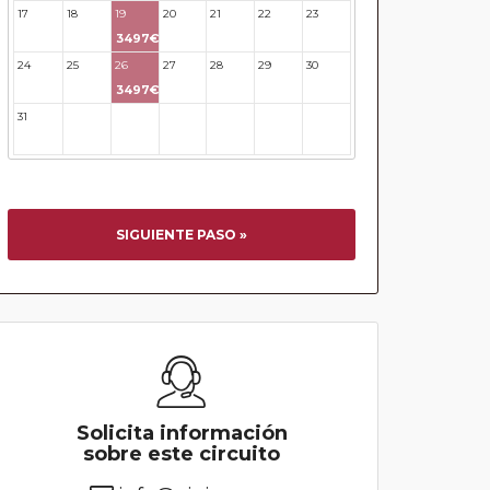
17
18
19
20
21
22
23
3497€
24
25
26
27
28
29
30
3497€
31
32
33
34
35
36
37
SIGUIENTE PASO »
Solicita información
sobre este circuito