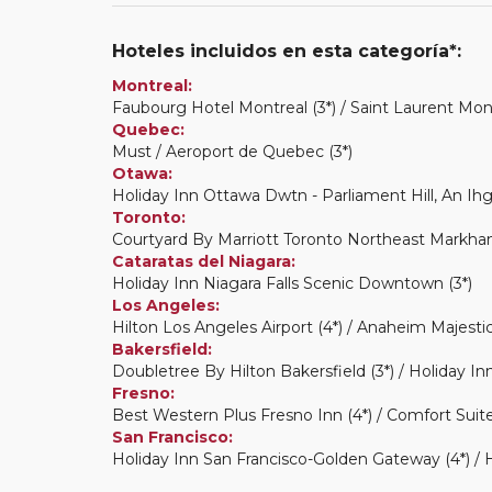
Hoteles incluidos en esta categoría*:
Montreal:
Faubourg Hotel Montreal (3*) / Saint Laurent Mont
Quebec:
Must / Aeroport de Quebec (3*)
Otawa:
Holiday Inn Ottawa Dwtn - Parliament Hill, An Ihg
Toronto:
Courtyard By Marriott Toronto Northeast Markham (
Cataratas del Niagara:
Holiday Inn Niagara Falls Scenic Downtown (3*)
Los Angeles:
Hilton Los Angeles Airport (4*) / Anaheim Majestic
Bakersfield:
Doubletree By Hilton Bakersfield (3*) / Holiday Inn
Fresno:
Best Western Plus Fresno Inn (4*) / Comfort Suite
San Francisco:
Holiday Inn San Francisco-Golden Gateway (4*) / H