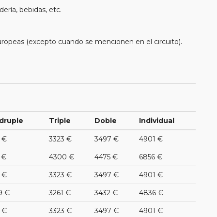
ería, bebidas, etc.
uropeas (excepto cuando se mencionen en el circuito).
druple
Triple
Doble
Individual
 €
3323 €
3497 €
4901 €
 €
4300 €
4475 €
6856 €
 €
3323 €
3497 €
4901 €
9 €
3261 €
3432 €
4836 €
 €
3323 €
3497 €
4901 €