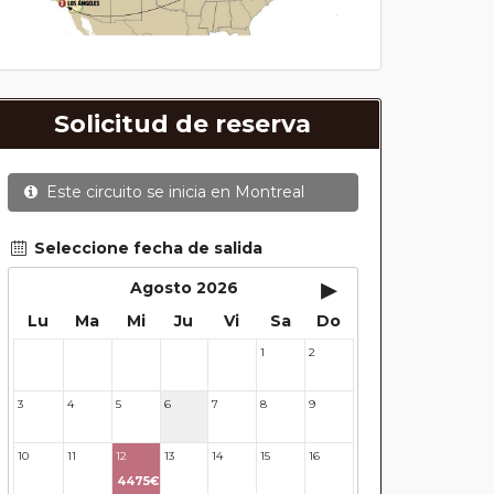
Solicitud de reserva
Este circuito se inicia en
Montreal
Seleccione fecha de salida
▸
Agosto 2026
Lu
Ma
Mi
Ju
Vi
Sa
Do
1
2
27
28
29
30
31
3
4
5
6
7
8
9
10
11
12
13
14
15
16
4475€