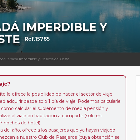
DÁ IMPERDIBLE Y
STE
Ref.15785
 por Canadá Imperdible y Clásicos del Oeste
aje?
to le ofrece la posibilidad de hacer el sector de viaje
d adquirir desde solo 1 día de viaje. Podemos calcularle
 así como calcular el suplemento de media pensión y
alizar el viaje en habitación a compartir (solo en
 7 noches de hotel).
a del año, ofrece a los pasajeros que ya hayan viajado
enezcan a nuestro Club de Pasajeros (cuya obtención se