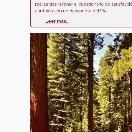
realiza tras rellenar el cuestionario de satisfacc
contarán con un descuento del 5%.
Leer más...