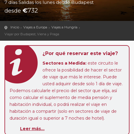
7 días Salidas los lunes desde Budapest
€
732
desde
Inicio
Viajes a Europa
Viajes a Hungría
Viajar por Budapest, Viena y Praga
¿Por qué reservar este viaje?
Sectores a Medida:
este circuito le
ofrece la posibilidad de hacer el sector
de viaje que más le interese. Puede
usted adquirir desde solo 1 día de viaje.
Podemos calcularle el precio del sector que elija, así
como calcular el suplemento de media pensión y
habitación individual, o podrá realizar el viaje en
habitación a compartir (solo en sectores de viaje de
duración igual o superior a 7 noches de hotel).
Leer más...
Paradas en Ruta:
este circuito admite la posibilidad