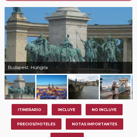
de que usted pueda programar una o más paradas en
su viaje, en la ciudad que desee por período de 1, 3, 4 o
7 noches según circuito y fechas de salida. Es
fundamental que el circuito tenga salida posterior a la
fecha escogida y permita la salida deseada. El
suplemento por parada efectuada es de 40 Euros/52
Dólares por persona. Si la parada se realiza para tomar
otro circuito del mismo proveedor no se abonará este
suplemento.
Budapest: Hungría
Pasajero Club:
este circuito, en cualquier época del
año, ofrece a los pasajeros que ya hayan viajado con
nosotros en los últimos 3 años y que pertenezcan a
nuestro Club de Pasajeros (cuya obtención se realiza
tras rellenar el cuestionario de satisfacción en "Mi viaje")
ITINERARIO
INCLUYE
NO INCLUYE
o los que estén en luna de miel contarán con un
descuento del 5%.
PRECIOS/HOTELES
NOTAS IMPORTANTES