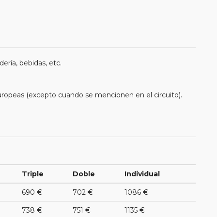
ería, bebidas, etc.
uropeas (excepto cuando se mencionen en el circuito).
Triple
Doble
Individual
690 €
702 €
1086 €
738 €
751 €
1135 €