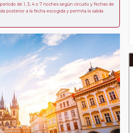
 período de 1, 3, 4 o 7 noches según circuito y fechas de
da posterior a la fecha escogida y permita la salida
 de 40 Euros/52 Dólares por persona. Si la parada se
oveedor no se abonará este suplemento.
a del año, ofrece a los pasajeros que ya hayan viajado
enezcan a nuestro Club de Pasajeros (cuya obtención se
ión en "Mi viaje") o los que estén en luna de miel