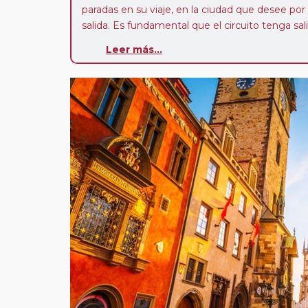
paradas en su viaje, en la ciudad que desee por
salida. Es fundamental que el circuito tenga sali
deseada. El suplemento por parada efectuada es
Leer más...
realiza para tomar otro circuito del mismo pr
Pasajero Club:
este circuito, en cualquier époc
con nosotros en los últimos 3 años y que pert
realiza tras rellenar el cuestionario de satisfacc
contarán con un descuento del 5%.