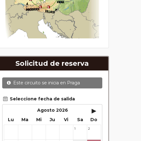
Solicitud de reserva
Este circuito se inicia en
Praga
Seleccione fecha de salida
▸
Agosto 2026
Lu
Ma
Mi
Ju
Vi
Sa
Do
1
2
27
28
29
30
31