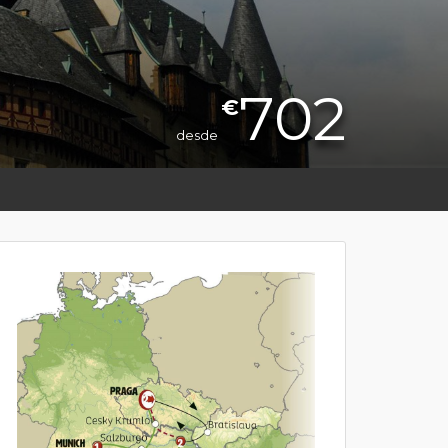
702
€
desde