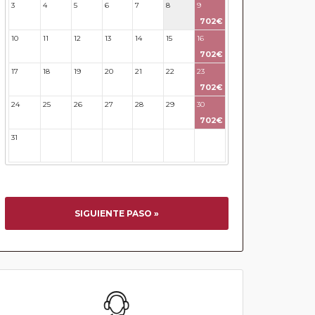
3
4
5
6
7
8
9
702€
10
11
12
13
14
15
16
702€
17
18
19
20
21
22
23
702€
24
25
26
27
28
29
30
702€
31
32
33
34
35
36
37
SIGUIENTE PASO »