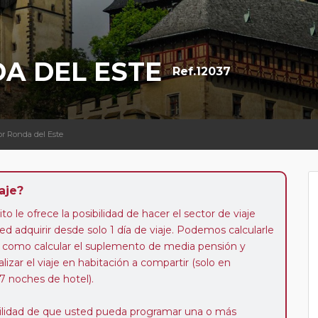
A DEL ESTE
Ref.12037
or Ronda del Este
aje?
to le ofrece la posibilidad de hacer el sector de viaje
d adquirir desde solo 1 día de viaje. Podemos calcularle
 así como calcular el suplemento de media pensión y
alizar el viaje en habitación a compartir (solo en
 7 noches de hotel).
ibilidad de que usted pueda programar una o más