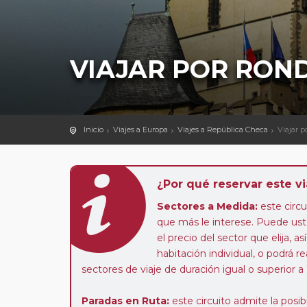
VIAJAR POR ROND
Inicio
Viajes a Europa
Viajes a República Checa
Viajar p
¿Por qué reservar este vi
Sectores a Medida:
este circui
que más le interese. Puede uste
el precio del sector que elija,
habitación individual, o podrá re
sectores de viaje de duración igual o superior a
Paradas en Ruta:
este circuito admite la pos