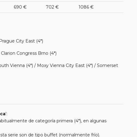
690 €
702 €
1086 €
rague City East (4*)
/ Clarion Congress Brno (4*)
outh Vienna (4*) / Moxy Vienna City East (4*) / Somerset
ica
':
 habitualmente de categoría primera (4*), en algunas
a serie son de tipo buffet (normalmente frío).