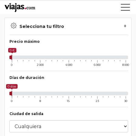
Selecciona tu filtro
Precio máximo
0 €
0
2 000
4 000
6 000
8 000
Días de duración
0 días
0
8
15
23
30
Ciudad de salida