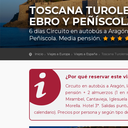
TOSCANA TUROLE
EBRO Y PEÑÍSCO
6 días Circuito en autobús a Aragón
Peñíscola. Media pensión.
Inicio
Viajes a Europa
Viajes a España
Toscana Turolense
¿Por qué reservar este vi
Circuito en autobús a Aragón, 
pensión + 2 almuerzos (1 en re
Mirambel, Cantavieja, Iglesuela 
Morella. Hotel 3*. Salidas pun
calendario). Precios por persona y según tipo d