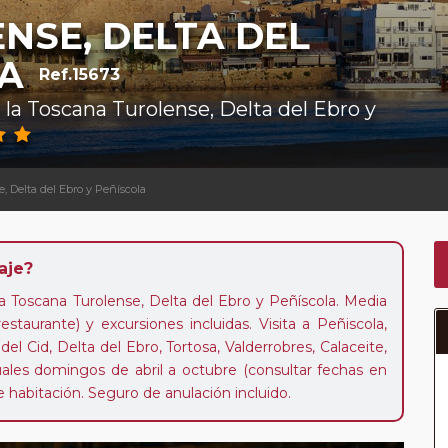
NSE, DELTA DEL
LA
Ref.15673
 la Toscana Turolense, Delta del Ebro y
, Delta del Ebro y Peñíscola
aje?
la Toscana Turolense, Delta del Ebro y Peñíscola. Media
staurante) y excursiones incluidas. Visita a Peñiscola,
del Cid, Delta del Ebro, Tortosa, Valderrobres, Calaceite,
tuales domingos de abril a octubre (consultar fechas en
e habitación. Seguro de anulación incluido.