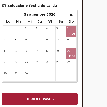
Seleccione fecha de salida
▸
Septiembre 2026
Lu
Ma
Mi
Ju
Vi
Sa
Do
1
2
3
4
5
6
31
410€
7
8
9
10
11
12
13
14
15
16
17
18
19
20
410€
21
22
23
24
25
26
27
28
29
30
31
32
33
34
SIGUIENTE PASO »