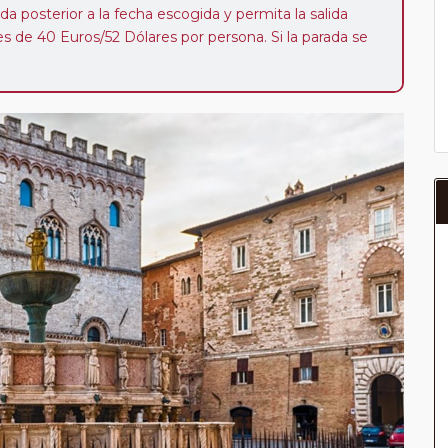
da posterior a la fecha escogida y permita la salida
 de 40 Euros/52 Dólares por persona. Si la parada se
oveedor no se abonará este suplemento.
a del año, ofrece a los pasajeros que ya hayan viajado
enezcan a nuestro Club de Pasajeros (cuya obtención se
ión en "Mi viaje") o los que estén en luna de miel