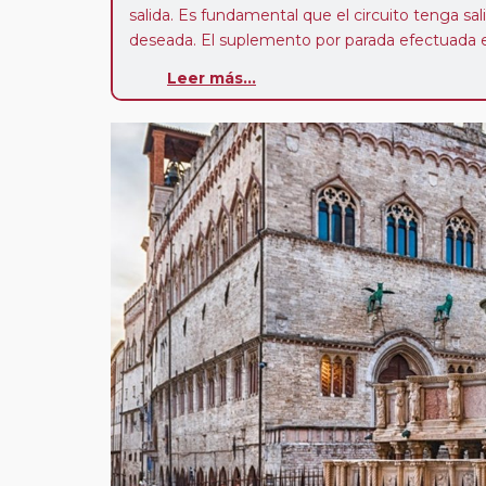
salida. Es fundamental que el circuito tenga sali
deseada. El suplemento por parada efectuada es
realiza para tomar otro circuito del mismo pr
Leer más...
Pasajero Club:
este circuito, en cualquier époc
con nosotros en los últimos 3 años y que pert
realiza tras rellenar el cuestionario de satisfacc
contarán con un descuento del 5%.