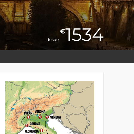
1534
€
desde