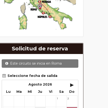
Solicitud de reserva
Este circuito se inicia en
Roma
Seleccione fecha de salida
▸
Agosto 2026
Lu
Ma
Mi
Ju
Vi
Sa
Do
1
2
27
28
29
30
31