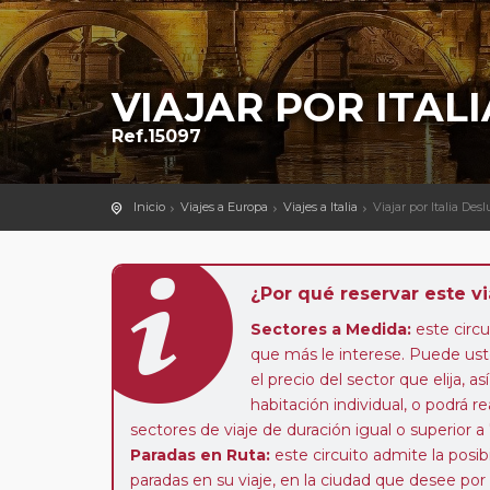
VIAJAR POR ITA
Ref.15097
Inicio
Viajes a Europa
Viajes a Italia
Viajar por Italia De
¿Por qué reservar este vi
Sectores a Medida:
este circui
que más le interese. Puede uste
el precio del sector que elija,
habitación individual, o podrá re
sectores de viaje de duración igual o superior a
Paradas en Ruta:
este circuito admite la pos
paradas en su viaje, en la ciudad que desee por