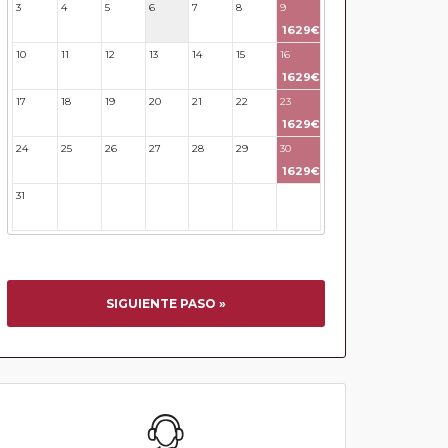
3
4
5
6
7
8
9
1629€
10
11
12
13
14
15
16
1629€
17
18
19
20
21
22
23
1629€
24
25
26
27
28
29
30
1629€
31
32
33
34
35
36
37
SIGUIENTE PASO »