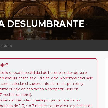
LIA DESLUMBRANTE
slumbrante
aje?
to le ofrece la posibilidad de hacer el sector de viaje
d adquirir desde solo 1 día de viaje. Podemos calcularle
 así como calcular el suplemento de media pensión y
alizar el viaje en habitación a compartir (solo en
 7 noches de hotel).
ibilidad de que usted pueda programar una o más
 período de 1, 3, 4 o 7 noches según circuito y fechas de