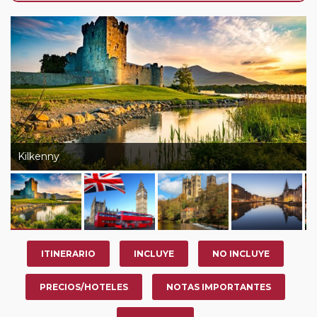
de que usted pueda programar una o más paradas en
su viaje, en la ciudad que desee por período de 1, 3, 4 o
7 noches según circuito y fechas de salida. Es
fundamental que el circuito tenga salida posterior a la
fecha escogida y permita la salida deseada. El
suplemento por parada efectuada es de 40 Euros/52
Dólares por persona. Si la parada se realiza para tomar
otro circuito del mismo proveedor no se abonará este
suplemento.
Kilkenny
Pasajero Club:
este circuito, en cualquier época del
año, ofrece a los pasajeros que ya hayan viajado con
nosotros en los últimos 3 años y que pertenezcan a
nuestro Club de Pasajeros (cuya obtención se realiza
tras rellenar el cuestionario de satisfacción en "Mi viaje")
ITINERARIO
INCLUYE
NO INCLUYE
o los que estén en luna de miel contarán con un
descuento del 5%.
PRECIOS/HOTELES
NOTAS IMPORTANTES