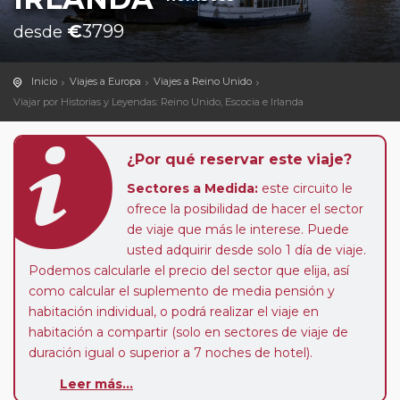
€
3799
desde
Inicio
Viajes a Europa
Viajes a Reino Unido
Viajar por Historias y Leyendas: Reino Unido, Escocia e Irlanda
¿Por qué reservar este viaje?
Sectores a Medida:
este circuito le
ofrece la posibilidad de hacer el sector
de viaje que más le interese. Puede
usted adquirir desde solo 1 día de viaje.
Podemos calcularle el precio del sector que elija, así
como calcular el suplemento de media pensión y
habitación individual, o podrá realizar el viaje en
habitación a compartir (solo en sectores de viaje de
duración igual o superior a 7 noches de hotel).
Leer más...
Paradas en Ruta:
este circuito admite la posibilidad