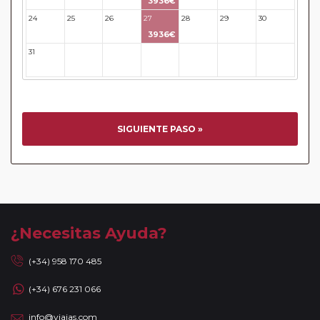
3936€
EUROPAMUNDO INFORMA: Todas aquellas personas que
24
25
26
27
28
29
30
viajen al REINO UNIDO recordar que entró en vigor la
3936€
AUTORIZACIÓN ELECTRÓNICA DE VIAJE ETA obligatoria
31
32
33
34
35
36
37
para el ingreso en dicho país.Para más información sobre
este requisito y cómo realizar su solicitud, le invitamos a
visitar el siguiente enlace oficial:
https://www.gov.uk/guidance/apply-for-an-electronic-travel-
authorisation-eta
SIGUIENTE PASO »
Circuitos con Avión incluido:
En aquellos circuitos que
tienen vuelos internos incluidos, hay una fecha límite para
poder emitir billetes. Las reservas/emisión de los vuelos se
realizarán con los datos / documentación presentada por el
cliente o que conste en su reserva. Una vez realizada la
reserva y emitido el billete, un error posterior en el nombre
¿Necesitas Ayuda?
o un nombre incompleto, puede provocar la invalidez del
billete emitido y la necesidad de tener que emitir un nuevo
(+34) 958 170 485
billete. No nos responsabilizaremos de los gastos
(+34) 676 231 066
generados de cancelación y nueva emisión. Hacer una
reserva nueva puede implicar la posibilidad de no conseguir
info@viajas.com