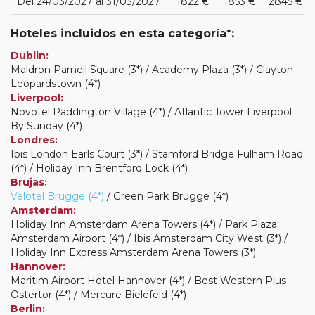
Del 24/03/2027 al 31/03/2027
1822 €
1853 €
2845 €
Hoteles incluidos en esta categoría*:
Dublin:
Maldron Parnell Square (3*) / Academy Plaza (3*) / Clayton
Leopardstown (4*)
Liverpool:
Novotel Paddington Village (4*) / Atlantic Tower Liverpool
By Sunday (4*)
Londres:
Ibis London Earls Court (3*) / Stamford Bridge Fulham Road
(4*) / Holiday Inn Brentford Lock (4*)
Brujas:
Velotel Brugge (4*)
/ Green Park Brugge (4*)
Amsterdam:
Holiday Inn Amsterdam Arena Towers (4*) / Park Plaza
Amsterdam Airport (4*) / Ibis Amsterdam City West (3*) /
Holiday Inn Express Amsterdam Arena Towers (3*)
Hannover:
Maritim Airport Hotel Hannover (4*) / Best Western Plus
Ostertor (4*) / Mercure Bielefeld (4*)
Berlin: