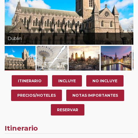
Dublin
ITINERARIO
INCLUYE
NO INCLUYE
PRECIOS/HOTELES
NOTAS IMPORTANTES
RESERVAR
Itinerario