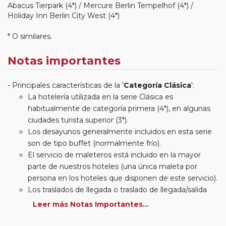
Abacus Tierpark (4*) / Mercure Berlin Tempelhof (4*) /
Holiday Inn Berlin City West (4*)
* O similares.
Notas importantes
Principales características de la '
Categoría Clásica
':
La hotelería utilizada en la serie Clásica es
habitualmente de categoría primera (4*), en algunas
ciudades turista superior (3*).
Los desayunos generalmente incluidos en esta serie
son de tipo buffet (normalmente frío).
El servicio de maleteros está incluido en la mayor
parte de nuestros hoteles (una única maleta por
persona en los hoteles que disponen de este servicio).
Los traslados de llegada o traslado de llegada/salida
estarán incluidos según itinerario.
Leer más Notas Importantes...
Usted podrá elegir, en muchos circuitos clásicos
Europeos, añadir a su reserva si lo desea el