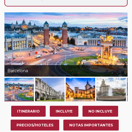
Barcelona
ITINERARIO
INCLUYE
NO INCLUYE
PRECIOS/HOTELES
NOTAS IMPORTANTES