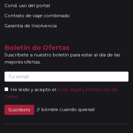
locales que le permitirán conocer más a fondo la
Cond. uso del portal
cultura de los lugares visitados. En ocasiones, los
Contrato de viaje combinado
grupos son bilingües (normalmente español y
portugués), en estos casos nuestros guías
Garantía de Insolvencia
acompañantes podrán dar las explicaciones en dos
idiomas diferentes. Según circuito, le atenderá en su
viaje un único guía-acompañante o bien cambiará de
Boletín de Ofertas
guía-acompañante en función de la etapa. Los guías
Suscríbete a nuestro boletín para estar al día de las
acompañantes siempre estarán presentes en los
mejores ofertas.
paseos incluidos, pero poseen múltiples funciones y
deben dedicación a la totalidad del grupo y no a una
persona en particular. En los momentos en que no
existen servicios incluidos en el programa, nuestros
He leído y acepto el
Aviso legal y Protección de
guías pueden encontrarse realizando funciones bien
Datos
de coordinación, bien para otros grupos diferentes y
por tanto no estar disponibles en un momento
¡Y bórrate cuando quieras!
Suscribete
determinado.
Al completar el pago de su viaje y una vez le
enviemos la documentación, se le facilitará una