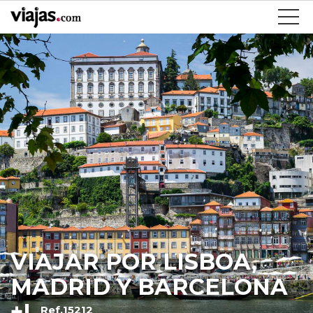
VIAJAR POR LISBOA,
MADRID Y BARCELONA
+I
Ref.15212