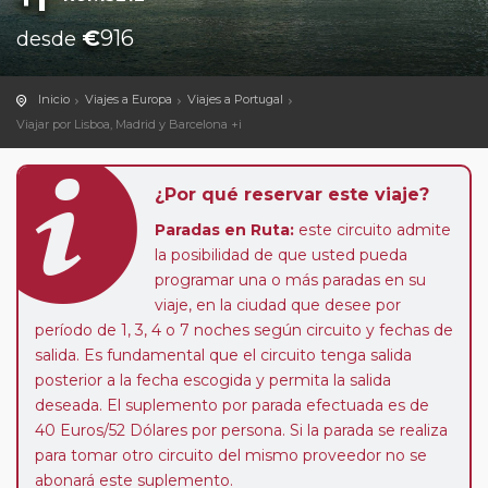
€
916
desde
Inicio
Viajes a Europa
Viajes a Portugal
Viajar por Lisboa, Madrid y Barcelona +i
¿Por qué reservar este viaje?
Paradas en Ruta:
este circuito admite
la posibilidad de que usted pueda
programar una o más paradas en su
viaje, en la ciudad que desee por
período de 1, 3, 4 o 7 noches según circuito y fechas de
salida. Es fundamental que el circuito tenga salida
posterior a la fecha escogida y permita la salida
deseada. El suplemento por parada efectuada es de
40 Euros/52 Dólares por persona. Si la parada se realiza
para tomar otro circuito del mismo proveedor no se
abonará este suplemento.