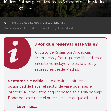
16 días ¡¡Salidas garantizadas los Sabados desde Madrid!!
€
2250
desde
Inicio
Viajes a Europa
Viajes a España
Viajar por Andalucia, Marruecos y Portugal con Madrid
¿Por qué reservar este viaje?
Circuito de 15 días por Andalucia,
Marruecos y Portugal con Madrid, este
circuito no incluye vuelos, la salida y
regreso es desde Madrid.
Sectores a Medida:
este circuito le ofrece la
posibilidad de hacer el sector de viaje que más le
interese. Puede usted adquirir desde solo 1 día de viaje.
Podemos calcularle el precio del sector que elija, así
como calcular el suplemento de media pensión y
Leer más...
habitación individual, o podrá realizar el viaje en