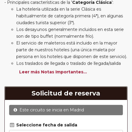
Principales características de la '
Categoría Clásica
':
La hotelería utilizada en la serie Clásica es
habitualmente de categoría primera (4*), en algunas
ciudades turista superior (3*).
Los desayunos generalmente incluidos en esta serie
son de tipo buffet (normalmente frío).
El servicio de maleteros está incluido en la mayor
parte de nuestros hoteles (una única maleta por
persona en los hoteles que disponen de este servicio).
Los traslados de llegada o traslado de llegada/salida
estarán incluidos según itinerario.
Leer más Notas Importantes...
Usted podrá elegir, en muchos circuitos clásicos
Europeos, añadir a su reserva si lo desea el
suplemento de media pensión (incluirá un número de
Solicitud de reserva
almuerzos o cenas señalado en su itinerario).
En muchos itinerarios le incluimos algunas cenas. En
Este circuito se inicia en
Madrid
circuitos clásicos Europeos normalmente las entradas
a museos y monumentos no se encuentran incluidas
mientras que en viajes regionales y otros viajes
Seleccione fecha de salida
incluimos muchas de las entradas. En todos los