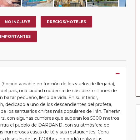
NO INCLUYE
PRECIOS/HOTELES
 IMPORTANTES
e (horario variable en función de los vuelos de llegada),
l país, una ciudad moderna de casi diez millones de
n bazar pequeño, lleno de vida. En su interior,
 dedicado a uno de los descendientes del profeta,
 de los santuarios chiítas más populares de Irán. Teherán
Alborz, con algunas cumbres que superan los 5000 metros
ncuentra el pueblo de DARBAND, con su atmósfera de
us numerosas casas de té y sus restaurantes. Cena
es después de las 17.00hrs., no podrá realizar las