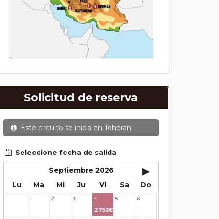
Solicitud de reserva
Este circuito se inicia en
Teheran
Seleccione fecha de salida
▸
Septiembre 2026
Lu
Ma
Mi
Ju
Vi
Sa
Do
1
2
3
4
5
6
31
2752€