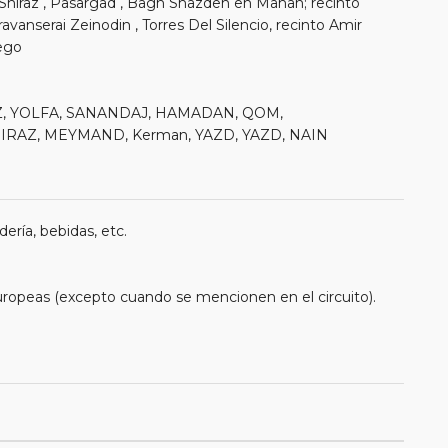
Shiraz , Pasargad , Bagh Shazdeh en Mahan; recinto
avanserai Zeinodin , Torres Del Silencio, recinto Amir
ego
RIZ, YOLFA, SANANDAJ, HAMADAN, QOM,
RAZ, MEYMAND, Kerman, YAZD, YAZD, NAIN
ería, bebidas, etc.
uropeas (excepto cuando se mencionen en el circuito).