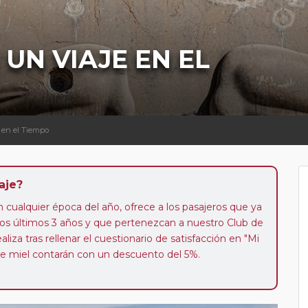
 UN VIAJE EN EL
e en el Tiempo
aje?
n cualquier época del año, ofrece a los pasajeros que ya
los últimos 3 años y que pertenezcan a nuestro Club de
liza tras rellenar el cuestionario de satisfacción en "Mi
 de miel contarán con un descuento del 5%.