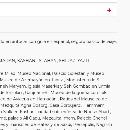
o en autocar con guía en español, seguro básico de viaje,
HAMADAN, KASHAN, ISFAHAN, SHIRAZ, YAZD
re Milad, Museo Nacional, Palacio Golestan y Museo
 Museo de Azerbaiyán en Tabriz , Monasterio de S.
 Naneh Maryam, iglesia Maserkis y Seh Gombad en Urmia ,
de Saholán , Ganjnameh, Museo de la guerra con Irák,
eo de Avicena en Hamadán , Patios del Mausoleo de
in, Mezquita Agha Bozorg, Casa Boroujerdi, Hammam
h Sialk en Kashan , ciudad subterránea de Noush Abad ,
amé, palacio Ali Qapu, Mezquita Imam, Palacio Chehel
ines y mausoleo de Hafez y de Saadi, Persépolis, Naghsh