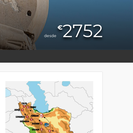
2752
€
desde