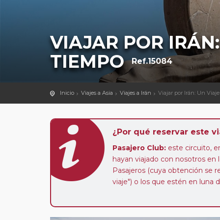
VIAJAR POR IRÁN:
TIEMPO
Ref.15084
Inicio
Viajes a Asia
Viajes a Irán
Viajar por Irán: Un Viaj
¿Por qué reservar este vi
Pasajero Club:
este circuito, e
hayan viajado con nosotros en 
Pasajeros (cuya obtención se rea
viaje") o los que estén en luna