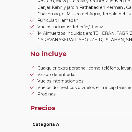
Rostam, Mezquita rosa y recinto Zandyeh en 
Ganjali Kahn y jardín Fathabad en Kerman , Car
Chakhmaq, el Museo del Agua, Templo del fu
Funicular: Hamadán
Vuelos incluidos: Teherán/ Tabriz
14 Almuerzos Incluidos en: TEHERAN, TAB
CARAVANASERAIL ABOUZEID, ISFAHAN, SHI
No incluye
Cualquier extra personal, como teléfono, lavand
Visado de entrada.
Vuelos internacionales.
Vuelos domésticos o vuelos entre capitales e
Propinas.
Precios
Categoría A