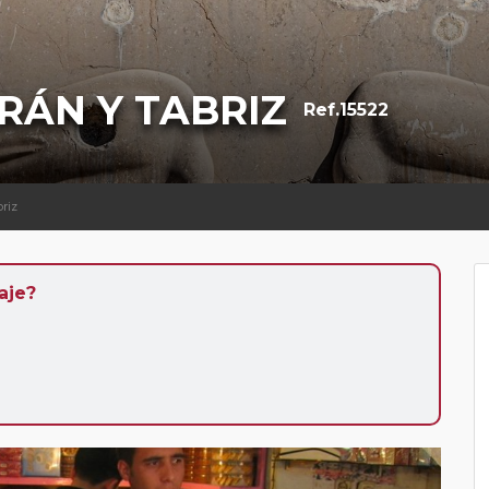
RÁN Y TABRIZ
Ref.15522
briz
aje?