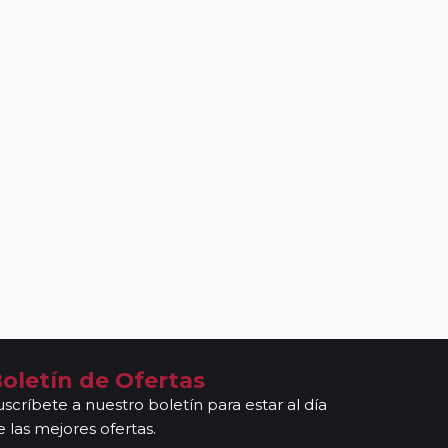
oletín de Ofertas
uscríbete a nuestro boletín para estar al día
e las mejores ofertas.