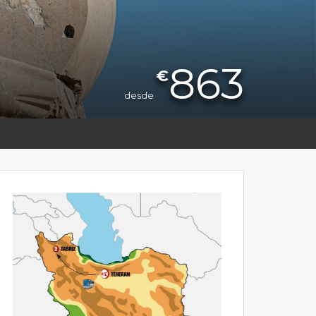
863
€
desde