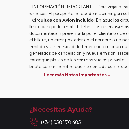
INFORMACIÓN IMPORTANTE : Para viajar a Irán, 
6 meses. El pasaporte no puede incluir ningún sello
Circuitos con Avión incluido:
En aquellos circu
límite para poder emitir billetes. Las reservas/emis
documentación presentada por el cliente o que co
el billete, un error posterior en el nombre o un n
emitido y la necesidad de tener que emitir un nue
generados de cancelación y nueva emisión. Hacer 
conseguir plazas en los mismos vuelos previstos.
billete con un nombre que no coincida con el qu
el embarque a un viajero.
Leer más Notas Importantes...
Circuitos con Avión / Tren incluidos:
Las comp
kg por persona. En caso de llevar sobrepeso, deb
compañía aérea en el momento de facturar. Recue
maleteros en los hoteles a la llegada y salida del 
En los
Circuitos con Crucero
dispondrá de días
¿Necesitas Ayuda?
más activas y bellas de Europa. Durante estos dí
circuitos con vuelos incluidos, éstos se emitirán
(+34) 958 170 485
Reservas a compartir:
serán aceptadas reservas