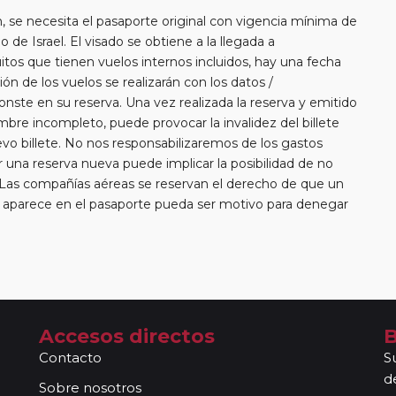
se necesita el pasaporte original con vigencia mínima de
 de Israel. El visado se obtiene a la llegada a
itos que tienen vuelos internos incluidos, hay una fecha
ión de los vuelos se realizarán con los datos /
nste en su reserva. Una vez realizada la reserva y emitido
ombre incompleto, puede provocar la invalidez del billete
vo billete. No nos responsabilizaremos de los gastos
una reserva nueva puede implicar la posibilidad de no
 Las compañías aéreas se reservan el derecho de que un
e aparece en el pasaporte pueda ser motivo para denegar
añías aéreas aceptan facturar un bulto de un máximo 20
erá abonar directamente el exceso de equipaje a la
rde que en estos circuitos no dispondrá de servicio de
aeropuerto/ estación de tren.
 libres para poder disfrutar por su cuenta en las ciudades
Accesos directos
B
as, no estarán acompañados de nuestros guías. En caso de
Contacto
S
 en base a los datos/ documentación entregada.
d
 "A Compartir" de viajeros individuales en todos nuestros
Sobre nosotros