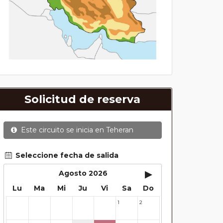
Solicitud de reserva
Este circuito se inicia en
Teheran
Seleccione fecha de salida
▸
Agosto 2026
Lu
Ma
Mi
Ju
Vi
Sa
Do
1
2
27
28
29
30
31