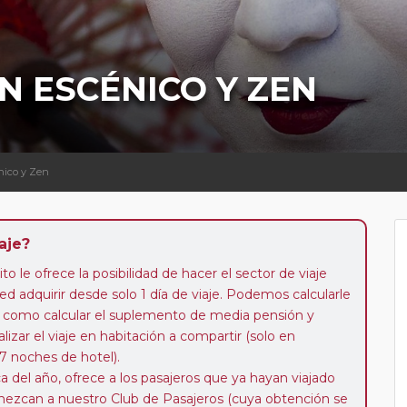
N ESCÉNICO Y ZEN
nico y Zen
aje?
to le ofrece la posibilidad de hacer el sector de viaje
d adquirir desde solo 1 día de viaje. Podemos calcularle
 así como calcular el suplemento de media pensión y
alizar el viaje en habitación a compartir (solo en
 7 noches de hotel).
a del año, ofrece a los pasajeros que ya hayan viajado
enezcan a nuestro Club de Pasajeros (cuya obtención se