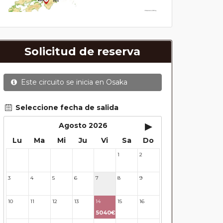
Solicitud de reserva
Este circuito se inicia en
Osaka
Seleccione fecha de salida
▸
Agosto 2026
Lu
Ma
Mi
Ju
Vi
Sa
Do
1
2
27
28
29
30
31
3
4
5
6
7
8
9
10
11
12
13
14
15
16
5040€