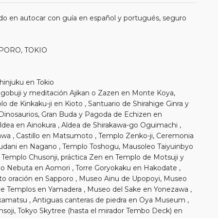
do en autocar con guía en español y portugués, seguro
APPORO, TOKIO
Shinjuku en Tokio
gobuji y meditación Ajikan o Zazen en Monte Koya,
lo de Kinkaku-ji en Kioto , Santuario de Shirahige Ginra y
 Dinosaurios, Gran Buda y Pagoda de Echizen en
dea en Ainokura , Aldea de Shirakawa-go Oguimachi ,
wa , Castillo en Matsumoto , Templo Zenko-ji, Ceremonia
dani en Nagano , Templo Toshogu, Mausoleo Taiyuinbyo
Templo Chusonji, práctica Zen en Templo de Motsuji y
o Nebuta en Aomori , Torre Goryokaku en Hakodate ,
ito oración en Sapporo , Museo Ainu de Upopoyi, Museo
de Templos en Yamadera , Museo del Sake en Yonezawa ,
amatsu , Antiguas canteras de piedra en Oya Museum ,
nsoji, Tokyo Skytree (hasta el mirador Tembo Deck) en