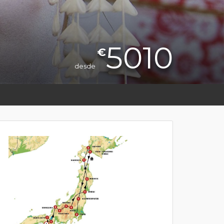
5010
€
desde