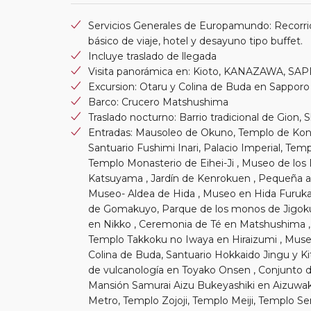
Servicios Generales de Europamundo: Recorri
básico de viaje, hotel y desayuno tipo buffet.
Incluye traslado de llegada
Visita panorámica en: Kioto, KANAZAWA, S
Excursion: Otaru y Colina de Buda en Sapporo
Barco: Crucero Matshushima
Traslado nocturno: Barrio tradicional de Gion, 
Entradas: Mausoleo de Okuno, Templo de Kon
Santuario Fushimi Inari, Palacio Imperial, Temp
Templo Monasterio de Eihei-Ji , Museo de los
Katsuyama , Jardín de Kenrokuen , Pequeña al
Museo- Aldea de Hida , Museo en Hida Furuka
de Gomakuyo, Parque de los monos de Jigoku
en Nikko , Ceremonia de Té en Matshushima , 
Templo Takkoku no Iwaya en Hiraizumi , Muse
Colina de Buda, Santuario Hokkaido Jingu y K
de vulcanología en Toyako Onsen , Conjunto 
Mansión Samurai Aizu Bukeyashiki en Aizuwak
Metro, Templo Zojoji, Templo Meiji, Templo Se