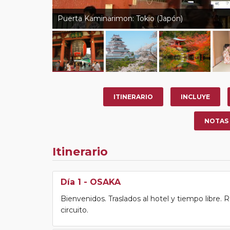
Puerta Kaminarimon: Tokio (Japón)
ITINERARIO
INCLUYE
NOTAS
Itinerario
Día 1
- OSAKA
Bienvenidos. Traslados al hotel y tiempo libre. R
circuito.