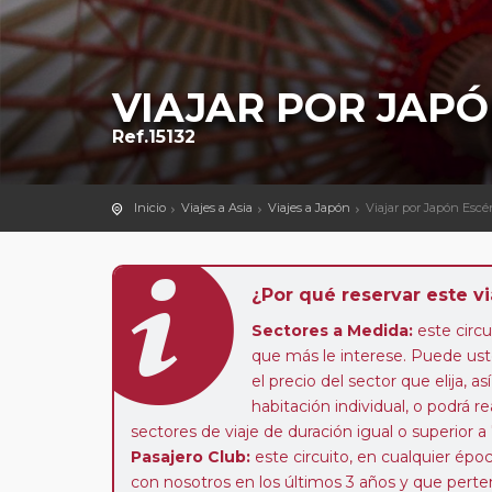
VIAJAR POR JAPÓ
Ref.15132
Inicio
Viajes a Asia
Viajes a Japón
Viajar por Japón Escé
¿Por qué reservar este vi
Sectores a Medida:
este circui
que más le interese. Puede uste
el precio del sector que elija,
habitación individual, o podrá re
sectores de viaje de duración igual o superior a
Pasajero Club:
este circuito, en cualquier époc
con nosotros en los últimos 3 años y que pert