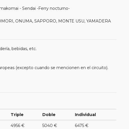
omakomai - Sendai -Ferry nocturno-
, AOMORI, ONUMA, SAPPORO, MONTE USU, YAMADERA
ería, bebidas, etc.
uropeas (excepto cuando se mencionen en el circuito).
Triple
Doble
Individual
4956 €
5040 €
6475 €