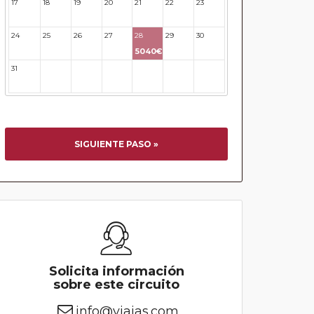
17
18
19
20
21
22
23
24
25
26
27
28
29
30
5040€
31
32
33
34
35
36
37
SIGUIENTE PASO »
Solicita información
sobre este circuito
info@viajas.com