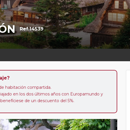
PÓN
Ref.14539
aje?
n de habitación compartida.
 viajado en los dos últimos años con Europamundo y
 benefíciese de un descuento del 5%.