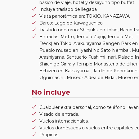
básico de viaje, hotel y desayuno tipo buffet.
Incluye traslado de llegada
Visita panorámica en: TOKIO, KANAZAWA
Barco: Lago de Kawaguchico
Traslado nocturno: Shinjuku en Tokio, Barrio tr
Entradas: Metro, Templo Zojoji, Templo Meiji,
Deck) en Tokio, Arakurayama Sengen Park en 
Pueblo museo en Iyashi No Sato Nemba , Mus
Arashiyama, Santuario Fushimi Inari, Palacio I
Shirahige Ginra y Templo Monasterio de Eihei-
Echizen en Katsuyama , Jardín de Kenrokuen 
Oguimachi , Museo- Aldea de Hida , Museo en
No incluye
Cualquier extra personal, como teléfono, lavand
Visado de entrada.
Vuelos internacionales.
Vuelos domésticos o vuelos entre capitales e
Propinas.