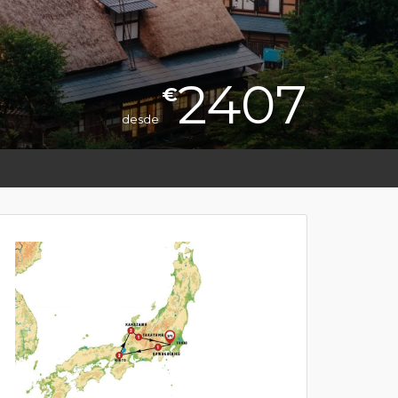
2407
€
desde