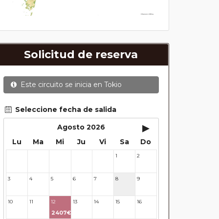
Solicitud de reserva
Este circuito se inicia en
Tokio
Seleccione fecha de salida
▸
Agosto 2026
Lu
Ma
Mi
Ju
Vi
Sa
Do
1
2
27
28
29
30
31
3
4
5
6
7
8
9
10
11
12
13
14
15
16
2407€