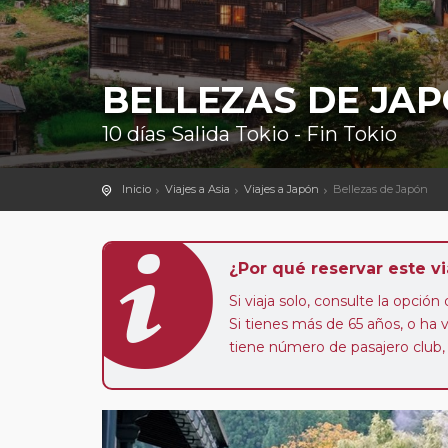
BELLEZAS DE JA
10 días Salida Tokio - Fin Tokio
Inicio
Viajes a Asia
Viajes a Japón
Bellezas de Japón
¿Por qué reservar este vi
Si viaja solo, consulte la opció
Si tienes más de 65 años, o ha
tiene número de pasajero club,