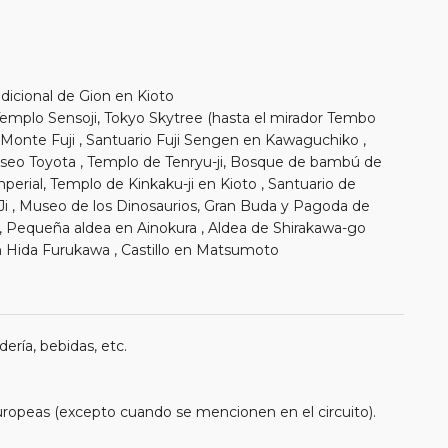
adicional de Gion en Kioto
 Templo Sensoji, Tokyo Skytree (hasta el mirador Tembo
Monte Fuji , Santuario Fuji Sengen en Kawaguchiko ,
eo Toyota , Templo de Tenryu-ji, Bosque de bambú de
mperial, Templo de Kinkaku-ji en Kioto , Santuario de
Ji , Museo de los Dinosaurios, Gran Buda y Pagoda de
, Pequeña aldea en Ainokura , Aldea de Shirakawa-go
 Hida Furukawa , Castillo en Matsumoto
ería, bebidas, etc.
uropeas (excepto cuando se mencionen en el circuito).