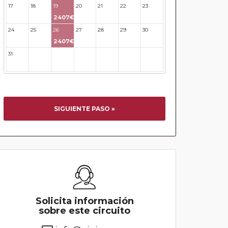
17
18
19
20
21
22
23
2407€
24
25
26
27
28
29
30
2407€
31
32
33
34
35
36
37
SIGUIENTE PASO »
Solicita información
sobre este circuito