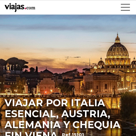
VIAJAR POR ITALIA
ESENCIAL, AUSTRIA,
ALEMANIA Y CHEQUIA
FIN VIENA
Ref.15101