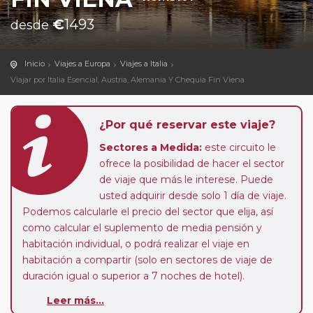
€
1493
desde
Inicio
Viajes a Europa
Viajes a Italia
Viajar por Italia Esencial, Austria, Alemania Y Chequia Fin Viena
¿Por qué reservar este viaje?
Sectores a Medida:
este circuito le
ofrece la posibilidad de hacer el sector
de viaje que más le interese. Puede
usted adquirir desde solo 1 día de viaje.
Podemos calcularle el precio del sector que elija, así
como calcular el suplemento de media pensión y
habitación individual, o podrá realizar el viaje en
habitación a compartir (solo en sectores de viaje de
duración igual o superior a 7 noches de hotel).
Paradas en Ruta:
este circuito admite la posibilidad
Leer más...
de que usted pueda programar una o más paradas en