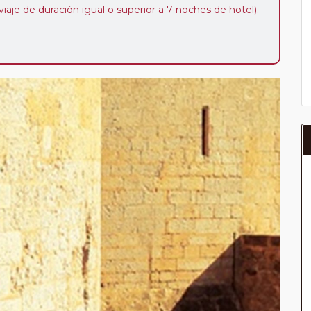
iaje de duración igual o superior a 7 noches de hotel).
ibilidad de que usted pueda programar una o más
 período de 1, 3, 4 o 7 noches según circuito y fechas de
da posterior a la fecha escogida y permita la salida
 de 40 Euros/52 Dólares por persona. Si la parada se
oveedor no se abonará este suplemento.
a del año, ofrece a los pasajeros que ya hayan viajado
enezcan a nuestro Club de Pasajeros (cuya obtención se
ión en "Mi viaje") o los que estén en luna de miel