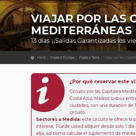
VIAJAR POR LAS 
MEDITERRÁNEAS
13 días ¡¡Salidas Garantizadas los 
Inicio
Viajes a Europa
Viajes a Italia
Viajar por las Capit
¿Por qué reservar este vi
Circuito por las Capitales Medi
Costa Azul, Madrid, Lisboa entr
ciudades, con una duración de 1
circuito.
Sectores a Medida:
este circuito le ofrece la 
interese. Puede usted adquirir desde solo 1 día 
elija, así como calcular el suplemento de media p