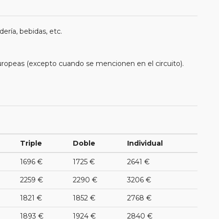
ería, bebidas, etc.
uropeas (excepto cuando se mencionen en el circuito).
Triple
Doble
Individual
1696 €
1725 €
2641 €
2259 €
2290 €
3206 €
1821 €
1852 €
2768 €
1893 €
1924 €
2840 €