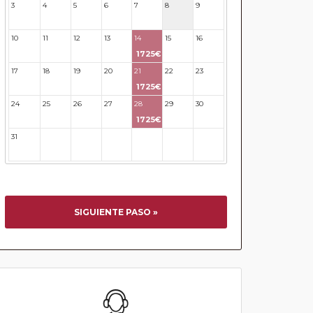
3
4
5
6
7
8
9
10
11
12
13
14
15
16
1725€
17
18
19
20
21
22
23
1725€
24
25
26
27
28
29
30
1725€
31
32
33
34
35
36
37
SIGUIENTE PASO »