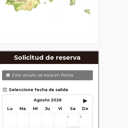
Solicitud de reserva
Este circuito se inicia en
Roma
Seleccione fecha de salida
▸
Agosto 2026
Lu
Ma
Mi
Ju
Vi
Sa
Do
1
2
27
28
29
30
31