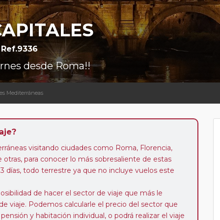
CAPITALES
Ref.9336
viernes desde Roma!!
ales Mediterráneas
aje?
terráneas visitando ciudades como Roma, Florencia,
e otras, para conocer lo más sobresaliente de estas
3 días, todo terrestre ya que no incluye vuelos este
posibilidad de hacer el sector de viaje que más le
de viaje. Podemos calcularle el precio del sector que
ensión y habitación individual, o podrá realizar el viaje