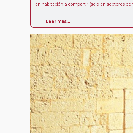
en habitación a compartir (solo en sectores de v
Paradas en Ruta:
este circuito admite la pos
Leer más...
paradas en su viaje, en la ciudad que desee por
salida. Es fundamental que el circuito tenga sali
deseada. El suplemento por parada efectuada es
realiza para tomar otro circuito del mismo pr
Pasajero Club:
este circuito, en cualquier époc
con nosotros en los últimos 3 años y que pert
realiza tras rellenar el cuestionario de satisfacc
contarán con un descuento del 5%.