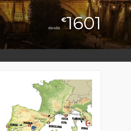
1601
€
desde