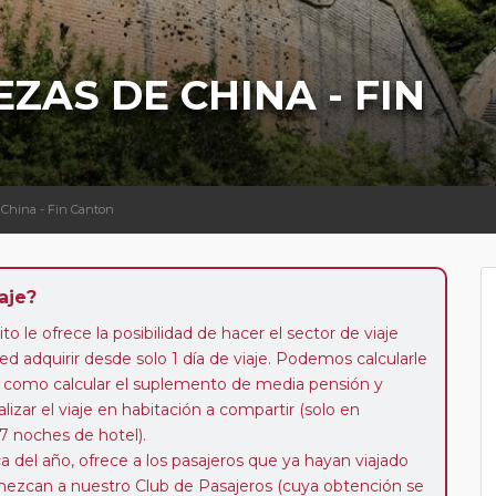
ZAS DE CHINA - FIN
e China - Fin Canton
aje?
to le ofrece la posibilidad de hacer el sector de viaje
d adquirir desde solo 1 día de viaje. Podemos calcularle
 así como calcular el suplemento de media pensión y
alizar el viaje en habitación a compartir (solo en
 7 noches de hotel).
a del año, ofrece a los pasajeros que ya hayan viajado
enezcan a nuestro Club de Pasajeros (cuya obtención se