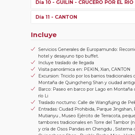
Día 10
- GUILIN - CRUCERO POR EL RI
Día 11
- CANTON
Incluye
Servicios Generales de Europamundo: Recorrid
hotel y desayuno tipo buffet.
Incluye traslado de llegada
Visita panorámica en: PEKIN, Xian, CANTON
Excursion: Triciclo por los barrios tradicional
Montaña de Quingcheng Shan y ciudad antigua
Barco: Paseo en barco por Lago en Montaña 
río Li
Traslado nocturno: Calle de Wangfujing de Pe
Entradas: Ciudad Prohibida, Parque Jingshan, 
Mutianyu , Museo Ejército de Terracota, pequ
tambores tradicionales en Torre del Tambor (n
y cría de Osos Pandas en Chengdu , Sistema 