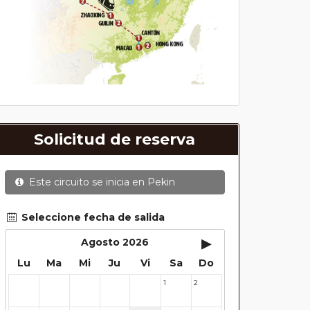
Solicitud de reserva
Este circuito se inicia en
Pekin
Seleccione fecha de salida
▸
Agosto 2026
Lu
Ma
Mi
Ju
Vi
Sa
Do
1
2
27
28
29
30
31