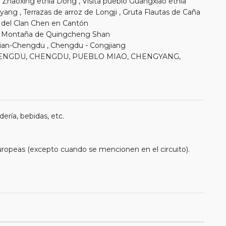
 Zhaoxing etnia Dong , Visita pueblo Guangxiao etnia
ang , Terrazas de arroz de Longji , Gruta Flautas de Caña
a del Clan Chen en Cantón
yu, Montaña de Quingcheng Shan
, Xian-Chengdu , Chengdu - Congjiang
, CHENGDU, CHENGDU, PUEBLO MIAO, CHENGYANG,
ería, bebidas, etc.
uropeas (excepto cuando se mencionen en el circuito).