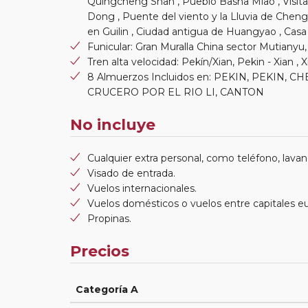
Quingcheng Shan , Pueblo Basha Miao , Visita
Dong , Puente del viento y la Lluvia de Chengy
en Guilin , Ciudad antigua de Huangyao , Cas
Funicular: Gran Muralla China sector Mutian
Tren alta velocidad: Pekín/Xian, Pekin - Xian 
8 Almuerzos Incluidos en: PEKIN, PEKIN
CRUCERO POR EL RIO LI, CANTON
No incluye
Cualquier extra personal, como teléfono, lavand
Visado de entrada.
Vuelos internacionales.
Vuelos domésticos o vuelos entre capitales e
Propinas.
Precios
Categoría A