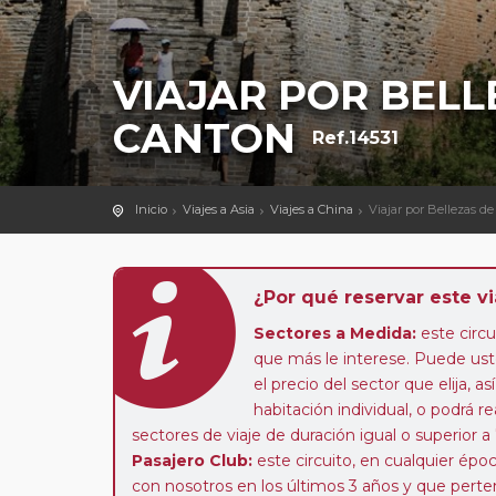
VIAJAR POR BELLE
CANTON
Ref.14531
Inicio
Viajes a Asia
Viajes a China
Viajar por Bellezas d
¿Por qué reservar este vi
Sectores a Medida:
este circui
que más le interese. Puede uste
el precio del sector que elija,
habitación individual, o podrá re
sectores de viaje de duración igual o superior a
Pasajero Club:
este circuito, en cualquier époc
con nosotros en los últimos 3 años y que pert