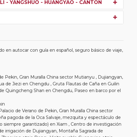
O LI - YANGSHUO - HUANGYAO - CANTON
o en autocar con guía en español, seguro básico de viaje,
es de Pekin, Gran Muralla China sector Mutianyu , Dujiangyan,
 de Jiezi en Chengdu , Gruta Flautas de Caña en Guilin
de Quingcheng Shan en Chengdu, Paseo en barco por el
kin
Palacio de Verano de Pekin, Gran Muralla China sector
eña pagoda de la Oca Salvaje, mezquita y espectáculo de
o siempre garantizado) en Xiam , Centro de investigación
de irrigación de Dujiangyan, Montaña Sagrada de