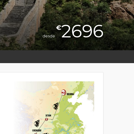
2696
€
desde