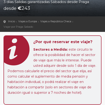
3 días Salidas garantizadas Sábados desde Praga
€
243
desde
Inicio
Viajes a Europa
Viajes a República Checa
Viajar por Praga Sabado
¿Por qué reservar este viaje?
Sectores a Medida:
este circuito le
ofrece la posibilidad de hacer el sector
de viaje que más le interese. Puede
usted adquirir desde solo 1 día de viaje.
Podemos calcularle el precio del sector que elija, así
como calcular el suplemento de media pensión y
habitación individual, o podrá realizar el viaje en
habitación a compartir (solo en sectores de viaje de
duración igual o superior a 7 noches de hotel).