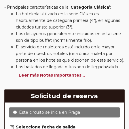
Principales características de la '
Categoría Clásica
':
La hotelería utilizada en la serie Clásica es
habitualmente de categoría primera (4*), en algunas
ciudades turista superior (3*).
Los desayunos generalmente incluidos en esta serie
son de tipo buffet (normalmente frío).
El servicio de maleteros está incluido en la mayor
parte de nuestros hoteles (una única maleta por
persona en los hoteles que disponen de este servicio).
Los traslados de llegada o traslado de llegada/salida
estarán incluidos según itinerario.
Leer más Notas Importantes...
Usted podrá elegir, en muchos circuitos clásicos
Europeos, añadir a su reserva si lo desea el
suplemento de media pensión (incluirá un número de
Solicitud de reserva
almuerzos o cenas señalado en su itinerario).
En muchos itinerarios le incluimos algunas cenas. En
Este circuito se inicia en
Praga
circuitos clásicos Europeos normalmente las entradas
a museos y monumentos no se encuentran incluidas
mientras que en viajes regionales y otros viajes
Seleccione fecha de salida