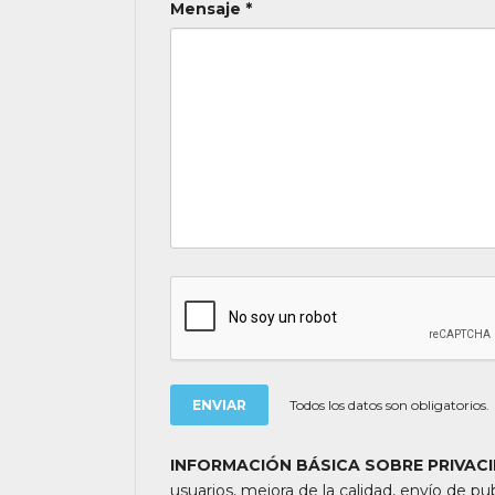
Mensaje *
Mayores de 65 años:
las personas mayores de 
los viajes programados en temporada baja y duran
"pasajero club".
Descuentos Niños:
los menores de 3 años no a
alguno (atención, el seguro tampoco está incluid
pudieran precisar y requieran (cuna, etc.). * De 3 
viaje, el mayor del mercado (máximo un menor por 
descuento del 10 % en el valor del viaje (no valido
Otras notas a tener en cuenta:
Todas nuestras rutas, independientemente d
acompañantes, profesionales con mucha exp
atender al grupo. Adicionalmente, en las ciud
presencia de guías locales que le permitirán
En ocasiones, los grupos son bilingües (no
guías acompañantes podrán dar las explicaci
atenderá en su viaje un único guía-acompa
Todos los datos son obligatorios.
de la etapa. Los guías acompañantes siempr
múltiples funciones y deben dedicación a la 
INFORMACIÓN BÁSICA SOBRE PRIVAC
los momentos en que no existen servicios i
usuarios, mejora de la calidad, envío de pub