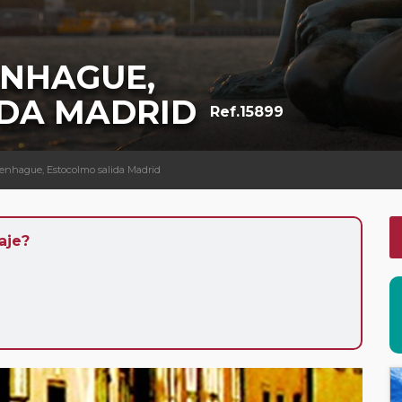
ENHAGUE,
DA MADRID
Ref.15899
penhague, Estocolmo salida Madrid
aje?