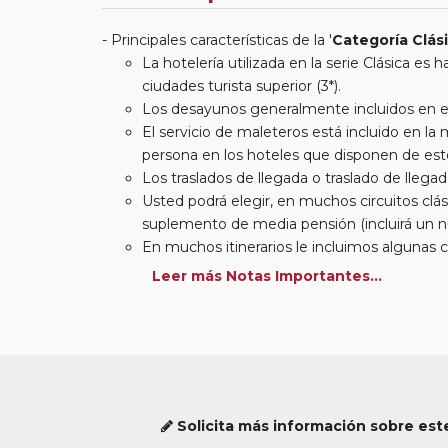
Principales características de la '
Categoría Clás
La hotelería utilizada en la serie Clásica es
ciudades turista superior (3*).
Los desayunos generalmente incluidos en est
El servicio de maleteros está incluido en l
persona en los hoteles que disponen de este
Los traslados de llegada o traslado de llegada
Usted podrá elegir, en muchos circuitos clási
suplemento de media pensión (incluirá un n
En muchos itinerarios le incluimos algunas 
entradas a museos y monumentos no se encu
Leer más Notas Importantes...
otros viajes incluimos muchas de las entradas
en las principales ciudades, en muchos incl
(funiculares, tren, barcos, etc.). Verifíquelo en
Circuitos con Avión incluido:
En aquellos circu
límite para poder emitir billetes. Las reservas/emis
documentación presentada por el cliente o que co
Solicita más información sobre este
el billete, un error posterior en el nombre o un n