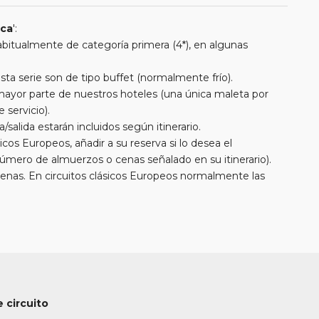
ica
':
 habitualmente de categoría primera (4*), en algunas
a serie son de tipo buffet (normalmente frío).
a mayor parte de nuestros hoteles (una única maleta por
 servicio).
/salida estarán incluidos según itinerario.
cos Europeos, añadir a su reserva si lo desea el
úmero de almuerzos o cenas señalado en su itinerario).
cenas. En circuitos clásicos Europeos normalmente las
entran incluidas mientras que en viajes regionales y
. En todos los circuitos incluimos visitas con guías locales
uimos diferentes actividades y otros medios de transporte
 cada itinerario.
itos que tienen vuelos internos incluidos, hay una fecha
ión de los vuelos se realizarán con los datos /
nste en su reserva. Una vez realizada la reserva y emitido
 circuito
ombre incompleto, puede provocar la invalidez del billete