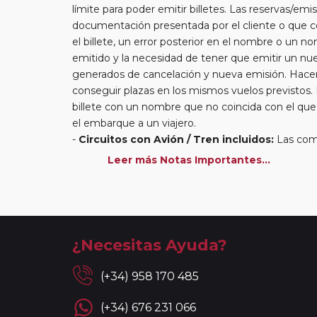
límite para poder emitir billetes. Las reservas/emis
documentación presentada por el cliente o que co
el billete, un error posterior en el nombre o un n
emitido y la necesidad de tener que emitir un nue
generados de cancelación y nueva emisión. Hacer 
conseguir plazas en los mismos vuelos previstos.
billete con un nombre que no coincida con el qu
el embarque a un viajero.
Circuitos con Avión / Tren incluidos:
Las comp
kg por persona. En caso de llevar sobrepeso, deb
Leer más Notas Importantes...
compañía aérea en el momento de facturar. Recue
maleteros en los hoteles a la llegada y salida del 
En los
Circuitos con Crucero
dispondrá de días
más activas y bellas de Europa. Durante estos dí
circuitos con vuelos incluidos, éstos se emitirán
¿Necesitas Ayuda?
Reservas a compartir:
serán aceptadas reservas
circuitos de la Serie Clásica y Premier existiend
(+34) 958 170 485
reservas a compartir en la Serie Turista, los "Min
con islas (Griegas o Madeira) así como paquetes 
(+34) 676 231 066