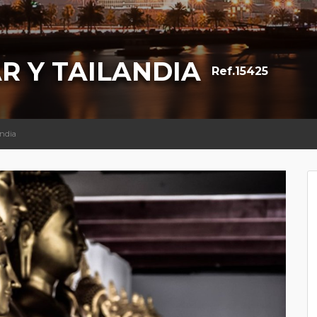
R Y TAILANDIA
Ref.15425
andia