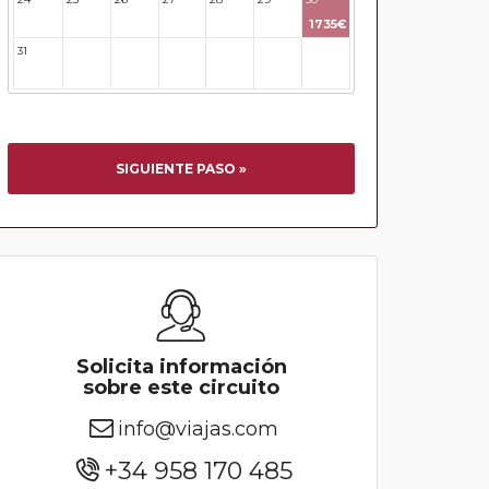
1735€
31
32
33
34
35
36
37
SIGUIENTE PASO »
Solicita información
sobre este circuito
info@viajas.com
+34 958 170 485