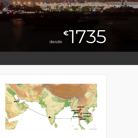
1735
€
desde