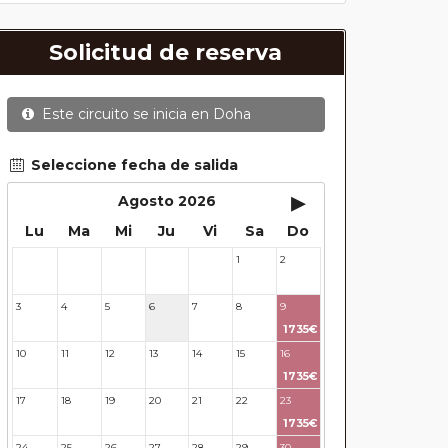
Solicitud de reserva
Este circuito se inicia en
Doha
Seleccione fecha de salida
▸
Agosto 2026
Lu
Ma
Mi
Ju
Vi
Sa
Do
1
2
27
28
29
30
31
3
4
5
6
7
8
9
1735€
10
11
12
13
14
15
16
1735€
17
18
19
20
21
22
23
1735€
24
25
26
27
28
29
30