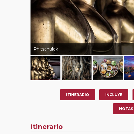
Phitsanulok
ITINERARIO
INCLUYE
NOTAS
Itinerario