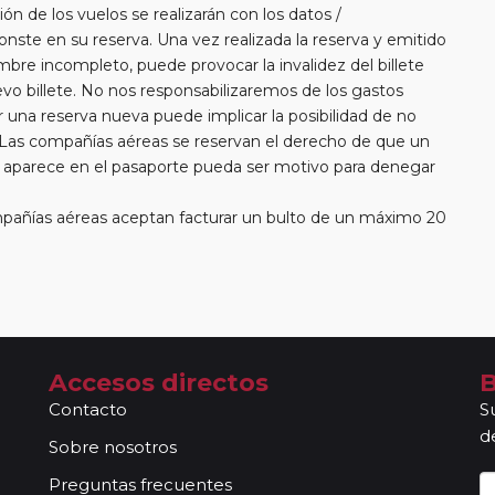
ión de los vuelos se realizarán con los datos /
nste en su reserva. Una vez realizada la reserva y emitido
ombre incompleto, puede provocar la invalidez del billete
vo billete. No nos responsabilizaremos de los gastos
una reserva nueva puede implicar la posibilidad de no
 Las compañías aéreas se reservan el derecho de que un
e aparece en el pasaporte pueda ser motivo para denegar
añías aéreas aceptan facturar un bulto de un máximo 20
erá abonar directamente el exceso de equipaje a la
rde que en estos circuitos no dispondrá de servicio de
aeropuerto/ estación de tren.
 libres para poder disfrutar por su cuenta en las ciudades
as, no estarán acompañados de nuestros guías. En caso de
 en base a los datos/ documentación entregada.
Accesos directos
B
 "A Compartir" de viajeros individuales en todos nuestros
Contacto
S
o un suplemento de 35 Euros / 45 USD. No se aceptarán
d
ipaquetes", y los viajes combinados con crucero, paquetes
Sobre nosotros
por Oriente Medio, Asia y África. Tampoco se aceptan
Preguntas frecuentes