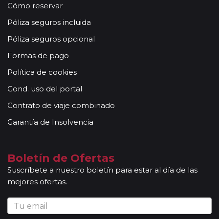
Cómo reservar
número de pasajeros, incluyen la presencia de guías
acompañantes, profesionales con mucha experiencia,
Póliza seguros incluida
conocimientos y buena disposición para atender al
Póliza seguros opcional
grupo. Adicionalmente, en las ciudades principales y
según itinerario, contará con la presencia de guías
Formas de pago
locales que le permitirán conocer más a fondo la
Política de cookies
cultura de los lugares visitados. En ocasiones, los
grupos son bilingües (normalmente español y
Cond. uso del portal
portugués), en estos casos nuestros guías
Contrato de viaje combinado
acompañantes podrán dar las explicaciones en dos
idiomas diferentes. Según circuito, le atenderá en su
Garantía de Insolvencia
viaje un único guía-acompañante o bien cambiará de
guía-acompañante en función de la etapa. Los guías
acompañantes siempre estarán presentes en los
Boletín de Ofertas
paseos incluidos, pero poseen múltiples funciones y
Suscríbete a nuestro boletín para estar al día de las
deben dedicación a la totalidad del grupo y no a una
mejores ofertas.
persona en particular. En los momentos en que no
existen servicios incluidos en el programa, nuestros
guías pueden encontrarse realizando funciones bien