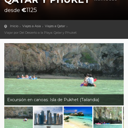
€
1125
desde
Inicio
Viajes a Asia
Viajes a Qatar
Viajar por Del Desierto a la Playa: Qatar y Phuket
Excursión en canoas: Isla de Pukhet (Tailandia)