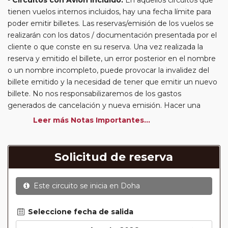
Circuitos con Avión incluido:
En aquellos circuitos que
tienen vuelos internos incluidos, hay una fecha límite para
poder emitir billetes. Las reservas/emisión de los vuelos se
realizarán con los datos / documentación presentada por el
cliente o que conste en su reserva. Una vez realizada la
reserva y emitido el billete, un error posterior en el nombre
o un nombre incompleto, puede provocar la invalidez del
billete emitido y la necesidad de tener que emitir un nuevo
billete. No nos responsabilizaremos de los gastos
generados de cancelación y nueva emisión. Hacer una
reserva nueva puede implicar la posibilidad de no conseguir
Leer más Notas Importantes...
plazas en los mismos vuelos previstos. Las compañías
aéreas se reservan el derecho de que un billete con un
nombre que no coincida con el que aparece en el
Solicitud de reserva
pasaporte pueda ser motivo para denegar el embarque a
un viajero.
Este circuito se inicia en
Doha
Circuitos con Avión / Tren incluidos:
Las compañías
aéreas aceptan facturar un bulto de un máximo 20 kg por
persona. En caso de llevar sobrepeso, deberá abonar
Seleccione fecha de salida
directamente el exceso de equipaje a la compañía aérea en