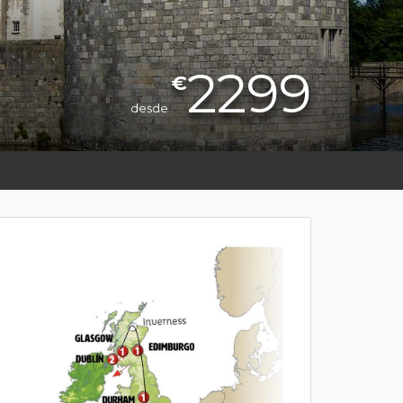
2299
€
desde