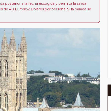
da posterior a la fecha escogida y permita la salida
 de 40 Euros/52 Dólares por persona. Si la parada se
oveedor no se abonará este suplemento.
a del año, ofrece a los pasajeros que ya hayan viajado
enezcan a nuestro Club de Pasajeros (cuya obtención se
ión en "Mi viaje") o los que estén en luna de miel