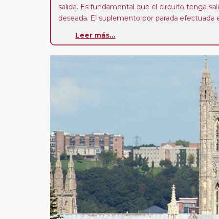
salida. Es fundamental que el circuito tenga sali
deseada. El suplemento por parada efectuada es
realiza para tomar otro circuito del mismo pr
Leer más...
Pasajero Club:
este circuito, en cualquier époc
con nosotros en los últimos 3 años y que pert
realiza tras rellenar el cuestionario de satisfacc
contarán con un descuento del 5%.