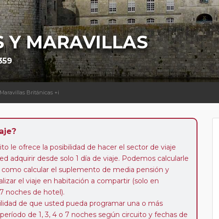
S Y MARAVILLAS
359
 Maravillas Británicas +i
aje?
to le ofrece la posibilidad de hacer el sector de viaje
d adquirir desde solo 1 día de viaje. Podemos calcularle
 así como calcular el suplemento de media pensión y
alizar el viaje en habitación a compartir (solo en
 7 noches de hotel).
ibilidad de que usted pueda programar una o más
 período de 1, 3, 4 o 7 noches según circuito y fechas de