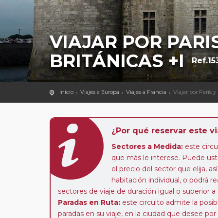
VIAJAR POR PARI
BRITÁNICAS +I
Ref.15
Inicio
Viajes a Europa
Viajes a Francia
Viajar por Paris y
¿Por qué reservar este vi
Sectores a Medida:
este circui
que más le interese. Puede uste
el precio del sector que elija,
habitación individual, o podrá re
sectores de viaje de duración igual o superior a
Paradas en Ruta:
este circuito admite la pos
paradas en su viaje, en la ciudad que desee por