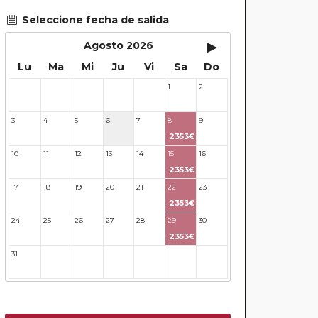
Seleccione fecha de salida
▸
Agosto 2026
Lu
Ma
Mi
Ju
Vi
Sa
Do
1
2
27
28
29
30
31
3
4
5
6
7
8
9
2353€
10
11
12
13
14
15
16
2353€
17
18
19
20
21
22
23
2353€
24
25
26
27
28
29
30
2353€
31
32
33
34
35
36
37