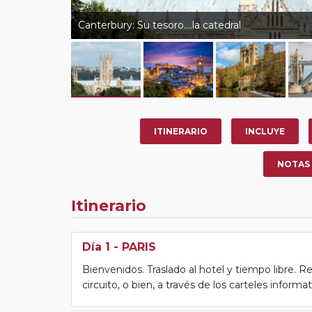
Canterbury: Su tesoro….la catedral
ITINERARIO
INCLUYE
NOTAS
Itinerario
Día 1
- PARIS
Bienvenidos. Traslado al hotel y tiempo libre. Re
circuito, o bien, a través de los carteles informa