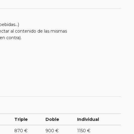
ebidas...)
afectar al contenido de las mismas
en contra).
Triple
Doble
Individual
870 €
900 €
1150 €