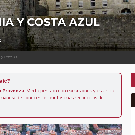
IA Y COSTA AZUL
s
 y Costa Azul
aje?
La Provenza
. Media pensión con excursiones y estancia
r manera de conocer los puntos más recónditos de