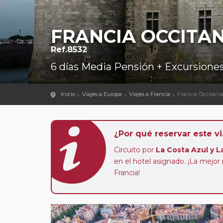
FRANCIA OCCITAN
Ref.8532
6 días Media Pensión + Excursione
Inicio
Viajes a Europa
Viajes a Francia
Francia Occitania
¿Por qué reservar este vi
Circuito por
La Costa Azul y 
en el hotel asignado. ¡La mejo
Francia!