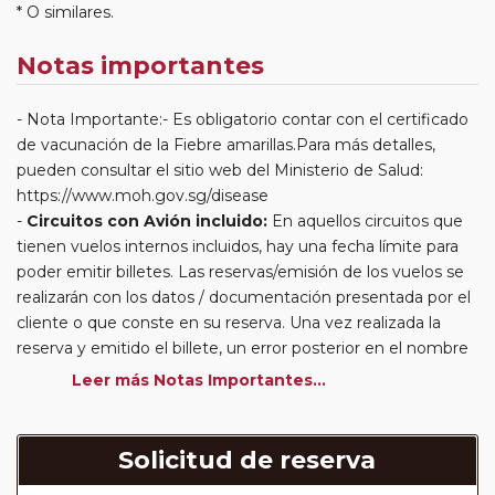
* O similares.
Notas importantes
Nota Importante:- Es obligatorio contar con el certificado
de vacunación de la Fiebre amarillas.Para más detalles,
pueden consultar el sitio web del Ministerio de Salud:
https://www.moh.gov.sg/disease
Circuitos con Avión incluido:
En aquellos circuitos que
tienen vuelos internos incluidos, hay una fecha límite para
poder emitir billetes. Las reservas/emisión de los vuelos se
realizarán con los datos / documentación presentada por el
cliente o que conste en su reserva. Una vez realizada la
reserva y emitido el billete, un error posterior en el nombre
o un nombre incompleto, puede provocar la invalidez del
Leer más Notas Importantes...
billete emitido y la necesidad de tener que emitir un nuevo
billete. No nos responsabilizaremos de los gastos
generados de cancelación y nueva emisión. Hacer una
Solicitud de reserva
reserva nueva puede implicar la posibilidad de no conseguir