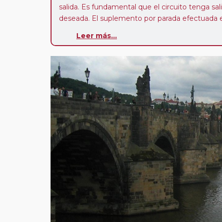
salida. Es fundamental que el circuito tenga sali
deseada. El suplemento por parada efectuada es
realiza para tomar otro circuito del mismo pr
Leer más...
Pasajero Club:
este circuito, en cualquier époc
con nosotros en los últimos 3 años y que pert
realiza tras rellenar el cuestionario de satisfacc
contarán con un descuento del 5%.