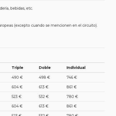
ería, bebidas, etc.
uropeas (excepto cuando se mencionen en el circuito).
Triple
Doble
Individual
490 €
498 €
746 €
604 €
613 €
861 €
523 €
532 €
780 €
604 €
613 €
861 €
523 €
532 €
780 €