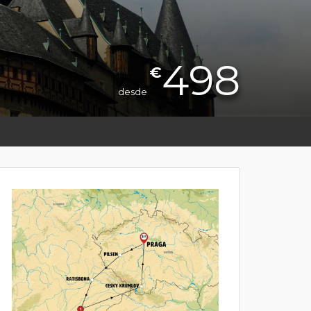
498
€
desde