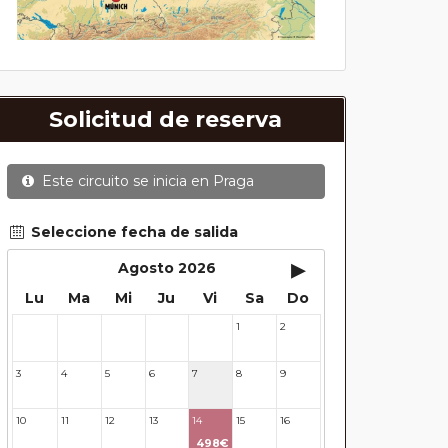
Solicitud de reserva
Este circuito se inicia en
Praga
Seleccione fecha de salida
▸
Agosto 2026
Lu
Ma
Mi
Ju
Vi
Sa
Do
1
2
27
28
29
30
31
3
4
5
6
7
8
9
10
11
12
13
14
15
16
498€