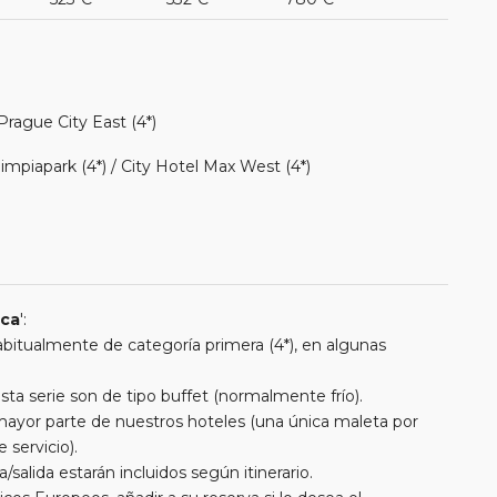
rague City East (4*)
mpiapark (4*) / City Hotel Max West (4*)
ica
':
 habitualmente de categoría primera (4*), en algunas
a serie son de tipo buffet (normalmente frío).
a mayor parte de nuestros hoteles (una única maleta por
 servicio).
/salida estarán incluidos según itinerario.