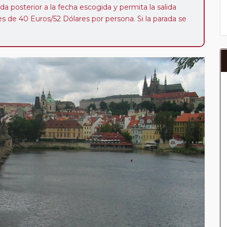
da posterior a la fecha escogida y permita la salida
 de 40 Euros/52 Dólares por persona. Si la parada se
oveedor no se abonará este suplemento.
a del año, ofrece a los pasajeros que ya hayan viajado
enezcan a nuestro Club de Pasajeros (cuya obtención se
ión en "Mi viaje") o los que estén en luna de miel