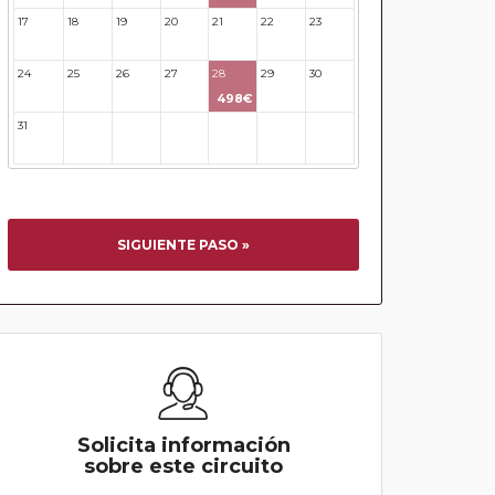
17
18
19
20
21
22
23
24
25
26
27
28
29
30
498€
31
32
33
34
35
36
37
SIGUIENTE PASO »
Solicita información
sobre este circuito