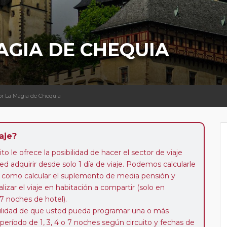
AGIA DE CHEQUIA
por La Magia de Chequia
aje?
to le ofrece la posibilidad de hacer el sector de viaje
d adquirir desde solo 1 día de viaje. Podemos calcularle
 así como calcular el suplemento de media pensión y
alizar el viaje en habitación a compartir (solo en
 7 noches de hotel).
ibilidad de que usted pueda programar una o más
 período de 1, 3, 4 o 7 noches según circuito y fechas de