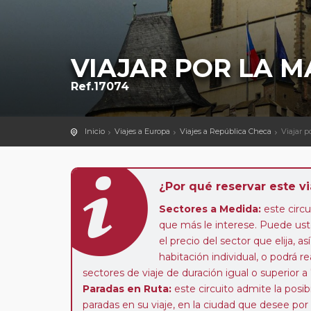
VIAJAR POR LA M
Ref.17074
Inicio
Viajes a Europa
Viajes a República Checa
Viajar 
¿Por qué reservar este vi
Sectores a Medida:
este circui
que más le interese. Puede uste
el precio del sector que elija,
habitación individual, o podrá re
sectores de viaje de duración igual o superior a
Paradas en Ruta:
este circuito admite la pos
paradas en su viaje, en la ciudad que desee por