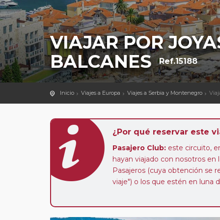
VIAJAR POR JOYA
BALCANES
Ref.15188
Inicio
Viajes a Europa
Viajes a Serbia y Montenegro
Viaj
¿Por qué reservar este vi
Pasajero Club:
este circuito, e
hayan viajado con nosotros en 
Pasajeros (cuya obtención se rea
viaje") o los que estén en luna