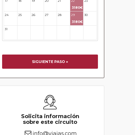
17
18
19
20
21
22
23
3180€
24
25
26
27
28
29
30
3180€
31
32
33
34
35
36
37
SIGUIENTE PASO »
Solicita información
sobre este circuito
info@viajas.com