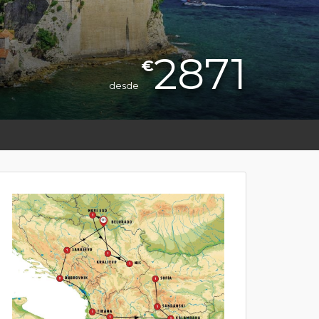
2871
€
desde