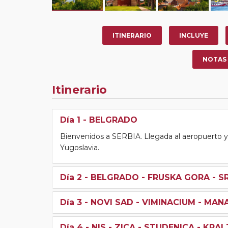
ITINERARIO
INCLUYE
NOTAS
Itinerario
Día 1
- BELGRADO
Bienvenidos a SERBIA. Llegada al aeropuerto y tr
Yugoslavia.
Día 2
- BELGRADO - FRUSKA GORA - S
Día 3
- NOVI SAD - VIMINACIUM - MANA
Día 4
- NIS - ZICA - STUDENICA - KRA