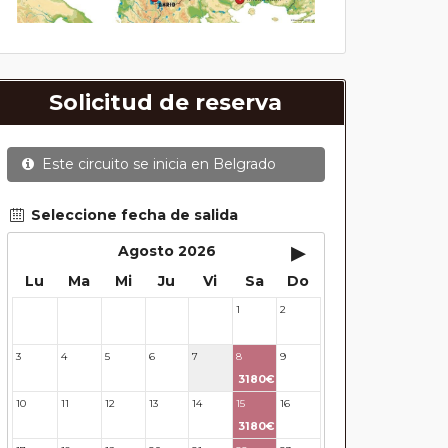
Solicitud de reserva
Este circuito se inicia en
Belgrado
Seleccione fecha de salida
▸
Agosto 2026
Lu
Ma
Mi
Ju
Vi
Sa
Do
1
2
27
28
29
30
31
3
4
5
6
7
8
9
3180€
10
11
12
13
14
15
16
3180€