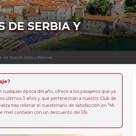
S DE SERBIA Y
ar por Joyas de Serbia y Balcanes
aje?
n cualquier época del año, ofrece a los pasajeros que ya
los últimos 3 años y que pertenezcan a nuestro Club de
liza tras rellenar el cuestionario de satisfacción en "Mi
 de miel contarán con un descuento del 5%.