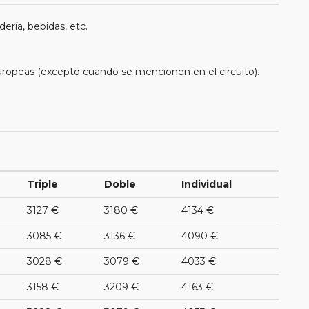
ería, bebidas, etc.
uropeas (excepto cuando se mencionen en el circuito).
Triple
Doble
Individual
3127 €
3180 €
4134 €
3085 €
3136 €
4090 €
3028 €
3079 €
4033 €
3158 €
3209 €
4163 €