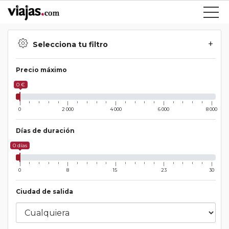
Selecciona tu filtro
Precio máximo
0 €
0
2 000
4 000
6 000
8 000
Días de duración
0 días
0
8
15
23
30
Ciudad de salida